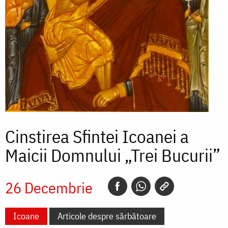
Cinstirea Sfintei Icoanei a
Maicii Domnului „Trei Bucurii”
26 Decembrie
Icoane
Articole despre sărbătoare