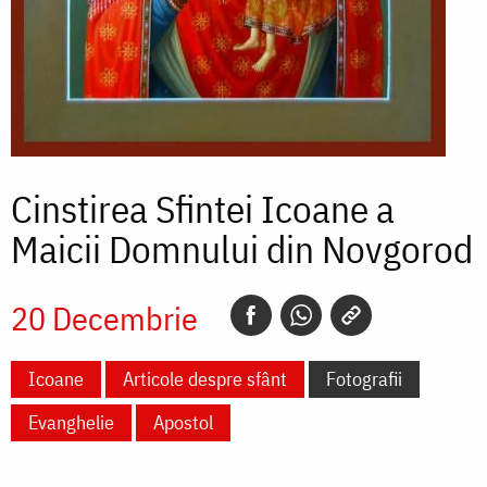
Cinstirea Sfintei Icoane a
Maicii Domnului din Novgorod
20 Decembrie
Icoane
Articole despre sfânt
Fotografii
Evanghelie
Apostol