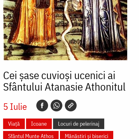
Cei șase cuvioși ucenici ai
Sfântului Atanasie Athonitul
5 Iulie
Viață
Icoane
Locuri de pelerinaj
Sfântul Munte Athos
Mănăstiri și biserici