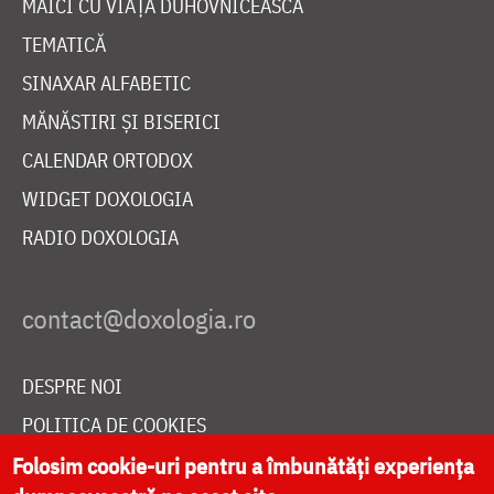
MAICI CU VIAȚĂ DUHOVNICEASCĂ
TEMATICĂ
SINAXAR ALFABETIC
MĂNĂSTIRI ȘI BISERICI
CALENDAR ORTODOX
WIDGET DOXOLOGIA
RADIO DOXOLOGIA
DESPRE NOI
POLITICA DE COOKIES
DONEAZĂ ONLINE PENTRU CATEDRALA NAȚIONALĂ
Folosim cookie-uri pentru a îmbunătăți experiența