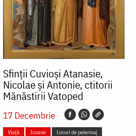
Sfinții Cuvioși Atanasie,
Nicolae și Antonie, ctitorii
Mănăstirii Vatoped
17 Decembrie
Viață
Icoane
Locuri de pelerinaj