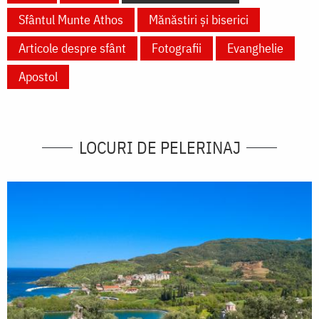
Sfântul Munte Athos
Mănăstiri și biserici
Articole despre sfânt
Fotografii
Evanghelie
Apostol
LOCURI DE PELERINAJ