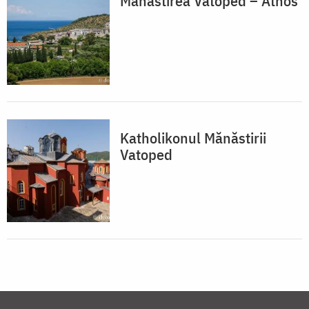
Mănăstirea Vatoped – Athos
Katholikonul Mănăstirii
Vatoped