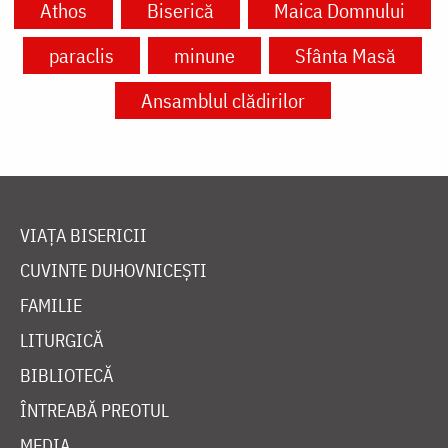
Athos
Biserică
Maica Domnului
paraclis
minune
Sfânta Masă
Ansamblul clădirilor
VIAȚA BISERICII
CUVINTE DUHOVNICEȘTI
FAMILIE
LITURGICĂ
BIBLIOTECĂ
ÎNTREABĂ PREOTUL
MEDIA