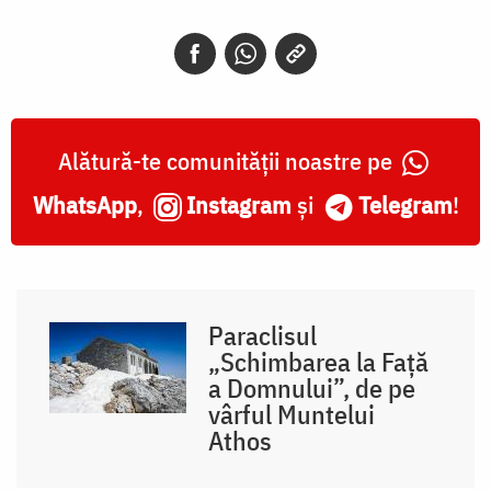
Alătură-te comunității noastre pe
WhatsApp
,
Instagram
și
Telegram
!
Paraclisul
„Schimbarea la Față
a Domnului”, de pe
vârful Muntelui
Athos