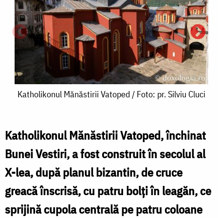
Katholikonul
Katholikonul Mănăstirii Vatoped / Foto: pr. Silviu Cluci
Mănăstirii
Vatoped
Katholikonul Mănăstirii Vatoped, închinat
/
Bunei Vestiri, a fost construit în secolul al
Foto:
l
X-lea, după planul bizantin, de cruce
b
pr.
greacă înscrisă, cu patru bolţi în leagăn, ce
p
Silviu
sprijină cupola centrală pe patru coloane
Cluci