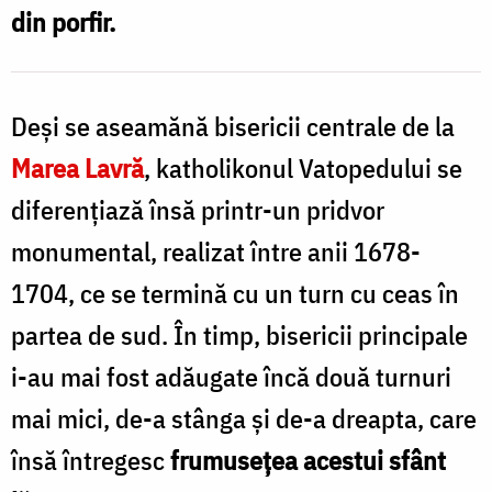
din porfir.
Deşi se aseamănă bisericii centrale de la
l
Marea Lavră
, katholikonul Vatopedului se
diferenţiază însă printr-un pridvor
î
l
monumental, realizat între anii 1678-
1704, ce se termină cu un turn cu ceas în
b
partea de sud. În timp, bisericii principale
i-au mai fost adăugate încă două turnuri
mai mici, de-a stânga şi de-a dreapta, care
f
însă întregesc
frumuseţea acestui sfânt
c