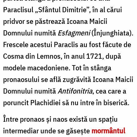
Paraclisul „Sfântul Dimitrie”, în al cărui
pridvor se păstrează Icoana Maicii
Domnului numită
Esfagmeni
(Înjunghiata).
Frescele acestui Paraclis au fost făcute de
Cosma din Lemnos, în anul 1721, după
modele macedoniene. Tot în stânga
pronaosului se află zugrăvită Icoana Maicii
Domnului numită
Antifonitria
, cea care a
poruncit Plachidiei să nu intre în biserică.
Între pronaos şi naos există un spaţiu
intermediar unde se găseşte
mormântul