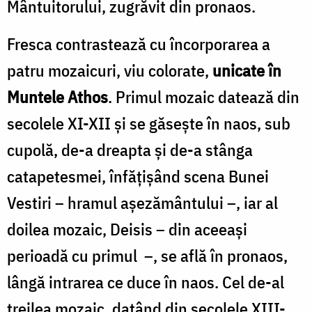
Mântuitorului, zugrăvit din pronaos.
Fresca contrastează cu încorporarea a
patru mozaicuri, viu colorate,
unicate în
Muntele Athos
. Primul mozaic datează din
secolele XI-XII şi se găseşte în naos, sub
cupolă, de-a dreapta şi de-a stânga
catapetesmei, înfăţişând scena Bunei
Vestiri – hramul aşezământului –, iar al
doilea mozaic, Deisis – din aceeaşi
perioadă cu primul –, se află în pronaos,
lângă intrarea ce duce în naos. Cel de-al
treilea mozaic, datând din secolele XIII-