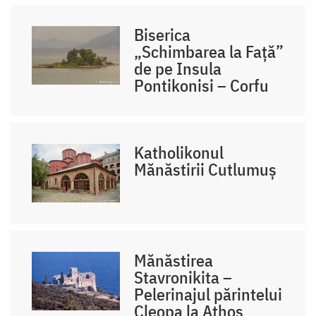
Biserica
„Schimbarea la Față”
de pe Insula
Pontikonisi – Corfu
Katholikonul
Mănăstirii Cutlumuș
Mănăstirea
Stavronikita –
Pelerinajul părintelui
Cleopa la Athos