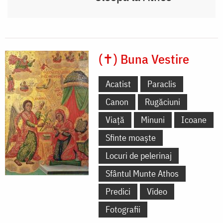
(✝) Buna Vestire
Acatist
Paraclis
Canon
Rugăciuni
Viață
Minuni
Icoane
Sfinte moaște
Locuri de pelerinaj
Sfântul Munte Athos
Predici
Video
Fotografii