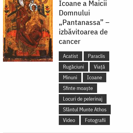
Icoane a Maicii
Domnului
„Pantanassa” –
izbăvitoarea de
cancer
Acatist
Paraclis
Rugăciuni
Viață
Minuni
Icoane
Sfinte moaște
Locuri de pelerinaj
Sfântul Munte Athos
Video
Fotografii