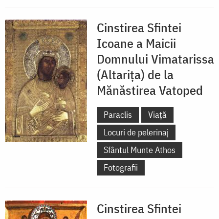
Cinstirea Sfintei
Icoane a Maicii
Domnului Vimatarissa
(Altarița) de la
Mănăstirea Vatoped
Paraclis
Viață
Locuri de pelerinaj
Sfântul Munte Athos
Fotografii
Cinstirea Sfintei