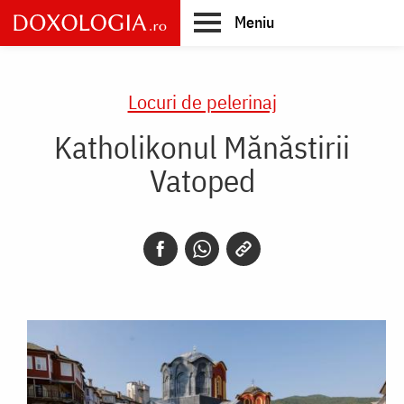
Skip
Meniu
to
main
Main
content
navigation
Locuri de pelerinaj
Katholikonul Mănăstirii
Vatoped