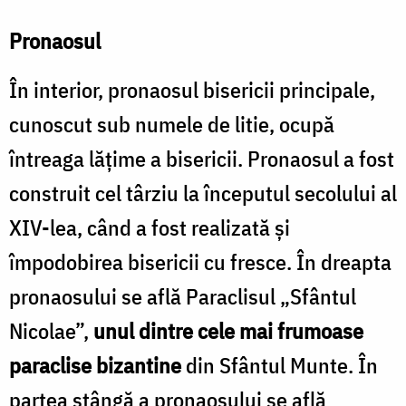
b
Pronaosul
În interior, pronaosul bisericii principale,
f
/
cunoscut sub numele de litie, ocupă
F
întreaga lăţime a bisericii. Pronaosul a fost
p
construit cel târziu la începutul secolului al
S
XIV-lea, când a fost realizată şi
C
împodobirea bisericii cu fresce. În dreapta
pronaosului se află Paraclisul „Sfântul
Nicolae”,
unul dintre cele mai frumoase
paraclise bizantine
din Sfântul Munte. În
partea stângă a pronaosului se află