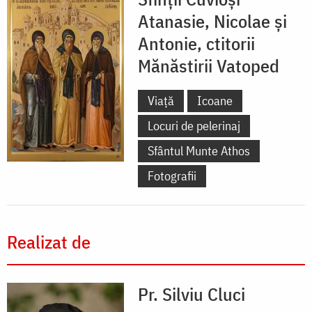
Atanasie, Nicolae și
Antonie, ctitorii
Mănăstirii Vatoped
Viață
Icoane
Locuri de pelerinaj
Sfântul Munte Athos
Fotografii
Realizat de
Pr. Silviu Cluci