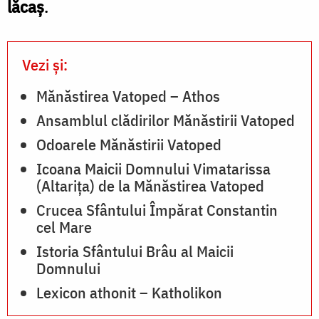
lăcaş
.
t
l
Vezi și:
î
s
Mănăstirea Vatoped – Athos
a
Ansamblul clădirilor Mănăstirii Vatoped
Odoarele Mănăstirii Vatoped
l
Icoana Maicii Domnului Vimatarissa
(Altarița) de la Mănăstirea Vatoped
Crucea Sfântului Împărat Constantin
cel Mare
f
Istoria Sfântului Brâu al Maicii
r
Domnului
ş
Lexicon athonit – Katholikon