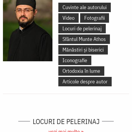
Cuvinte ale autorului
Video
Fotografii
Locuri de pelerinaj
Sfântul Munte Athos
Mănăstiri și biserici
Iconografie
Ortodoxia în lume
Articole despre autor
LOCURI DE PELERINAJ
vezi mai multe »