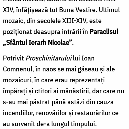
XIV, înfăţişează tot Buna Vestire. Ultimul
mozaic, din secolele XIII-XIV, este
poziţionat deasupra intrării în
Paraclisul
„Sfântul Ierarh Nicolae”
.
Potrivit
Proschinitarului
lui Ioan
Comnenul, în naos se mai găseau şi ale
mozaicuri, în care erau reprezentaţi
împăraţi şi ctitori ai mănăstirii, dar care nu
s-au mai păstrat până astăzi din cauza
incendiilor, renovărilor şi restaurărilor ce
au survenit de-a lungul timpului.