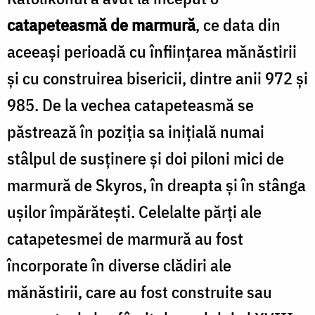
catapeteasmă de marmură
, ce data din
aceeaşi perioadă cu înfiinţarea mănăstirii
şi cu construirea bisericii, dintre anii 972 şi
985. De la vechea catapeteasmă se
păstrează în poziţia sa iniţială numai
stâlpul de susţinere şi doi piloni mici de
marmură de Skyros, în dreapta şi în stânga
uşilor împărăteşti. Celelalte părţi ale
catapetesmei de marmură au fost
încorporate în diverse clădiri ale
mănăstirii, care au fost construite sau