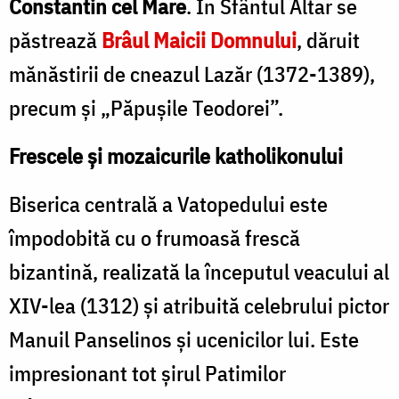
Constantin cel Mare
. În Sfântul Altar se
păstrează
Brâul Maicii Domnului
, dăruit
mănăstirii de cneazul Lazăr (1372-1389),
precum şi „Păpuşile Teodorei”.
Frescele şi mozaicurile katholikonului
Biserica centrală a Vatopedului este
împodobită cu o frumoasă frescă
bizantină, realizată la începutul veacului al
XIV-lea (1312) şi atribuită celebrului pictor
Manuil Panselinos şi ucenicilor lui. Este
impresionant tot şirul Patimilor