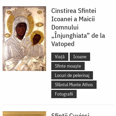
Cinstirea Sfintei
Icoanei a Maicii
Domnului
„Înjunghiata” de la
Vatoped
Viață
Icoane
Sfinte moaște
Locuri de pelerinaj
Sfântul Munte Athos
Fotografii
Sfinții Cuvioși