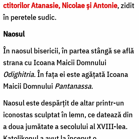
ctitorilor Atanasie, Nicolae şi Antonie
, zidit
în peretele sudic.
Naosul
În naosul bisericii, în partea stângă se află
strana cu Icoana Maicii Domnului
Odighitria
. În faţa ei este agăţată Icoana
Maicii Domnului
Pantanassa
.
Naosul este despărţit de altar printr-un
iconostas sculptat în lemn, ce datează din
a doua jumătate a secolului al XVIII-lea.
Katolikonul a avut la început o