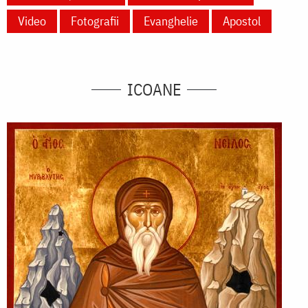
Video
Fotografii
Evanghelie
Apostol
ICOANE