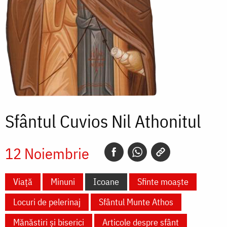
Sfântul Cuvios Nil Athonitul
12 Noiembrie
Viață
Minuni
Icoane
Sfinte moaște
Locuri de pelerinaj
Sfântul Munte Athos
Mănăstiri și biserici
Articole despre sfânt