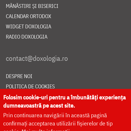
MĂNĂSTIRI ȘI BISERICI
CALENDAR ORTODOX
WIDGET DOXOLOGIA
RADIO DOXOLOGIA
DESPRE NOI
POLITICA DE COOKIES
DONEAZĂ ONLINE PENTRU CATEDRALA NAȚIONALĂ
Folosim cookie-uri pentru a îmbunătăți experiența
dumneavoastră pe acest site.
Prin continuarea navigării în această pagină
LIVE
confirmați acceptarea utilizării fișierelor de tip