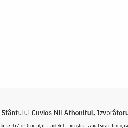
 Sfântului Cuvios Nil Athonitul, Izvorâtor
u-se el către Domnul, din sfintele lui moaște a izvorât șuvoi de mir, c