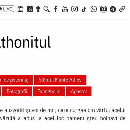
LIVE
06
Athonitul
i de pelerinaj
Sfântul Munte Athos
Fotografii
Evanghelie
Apostol
 a izvorât șuvoi de mir, care curgea din vârful acelui
ăzută a adus la acel loc oameni greu bolnavi de