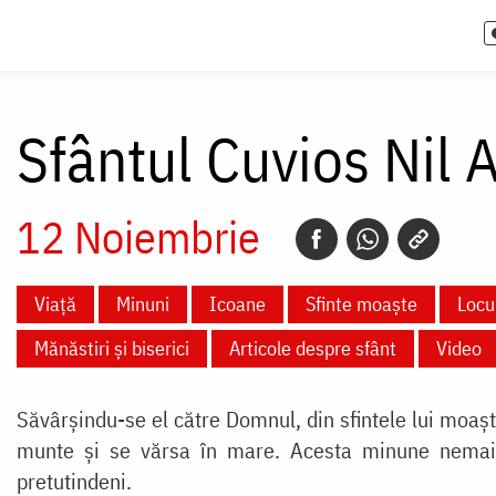
Sfântul Cuvios Nil 
12 Noiembrie
Viață
Minuni
Icoane
Sfinte moaște
Locur
Mănăstiri și biserici
Articole despre sfânt
Video
Săvârșindu-se el către Domnul, din sfintele lui moaște
munte și se vărsa în mare. Acesta minune nemaiv
pretutindeni.