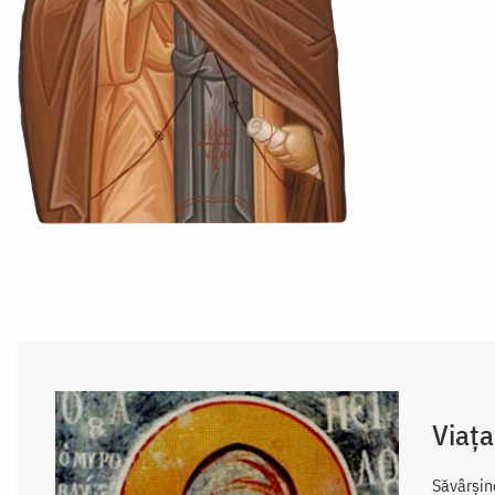
Viața
Săvârșind