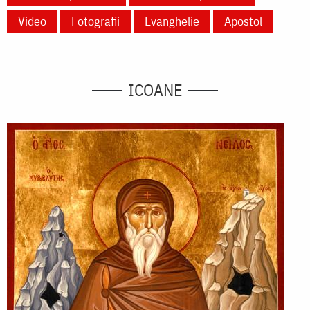
Video
Fotografii
Evanghelie
Apostol
ICOANE