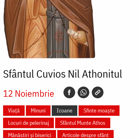
Sfântul Cuvios Nil Athonitul
12 Noiembrie
Viață
Minuni
Icoane
Sfinte moaște
Locuri de pelerinaj
Sfântul Munte Athos
Mănăstiri și biserici
Articole despre sfânt