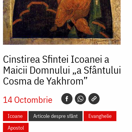
Cinstirea Sfintei Icoanei a
Maicii Domnului „a Sfântului
Cosma de Yakhrom”
14 Octombrie
Icoane
Articole despre sfânt
Evanghelie
Apostol