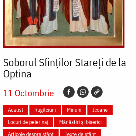
Soborul Sfinților Stareți de la
Optina
11 Octombrie
Acatist
Rugăciuni
Minuni
Icoane
Locuri de pelerinaj
Mănăstiri și biserici
Articole despre sfânt
Texte de sfânt