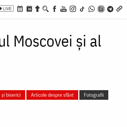
LIVE
06
ul Moscovei și al
și biserici
Articole despre sfânt
Fotografii