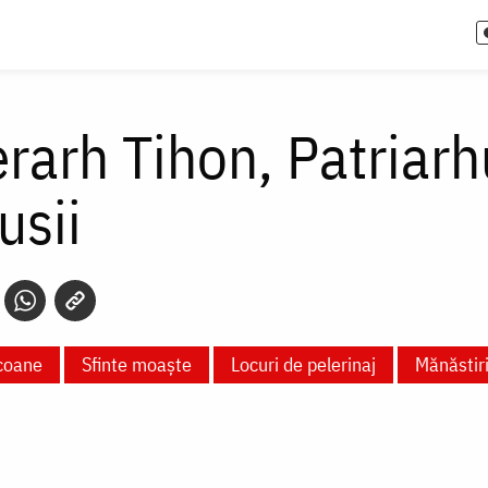
erarh Tihon, Patriarh
usii
coane
Sfinte moaște
Locuri de pelerinaj
Mănăstiri 