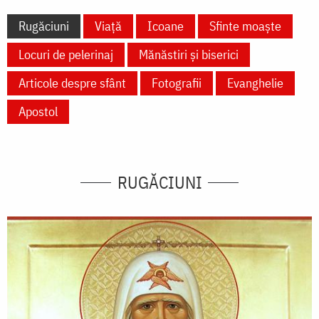
Rugăciuni
Viață
Icoane
Sfinte moaște
Locuri de pelerinaj
Mănăstiri și biserici
Articole despre sfânt
Fotografii
Evanghelie
Apostol
RUGĂCIUNI