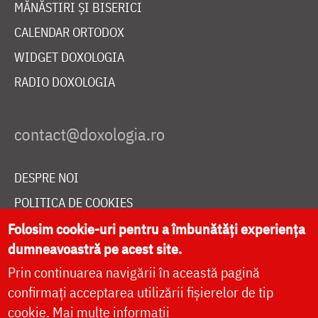
MĂNĂSTIRI ȘI BISERICI
CALENDAR ORTODOX
WIDGET DOXOLOGIA
RADIO DOXOLOGIA
DESPRE NOI
POLITICA DE COOKIES
DONEAZĂ ONLINE PENTRU CATEDRALA NAȚIONALĂ
Folosim cookie-uri pentru a îmbunătăți experiența
dumneavoastră pe acest site.
Prin continuarea navigării în această pagină
LIVE
confirmați acceptarea utilizării fișierelor de tip
cookie.
Mai multe informații