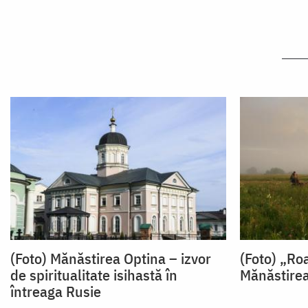
(Foto) Mănăstirea Optina – izvor
(Foto) „Ro
de spiritualitate isihastă în
Mănăstirea
întreaga Rusie