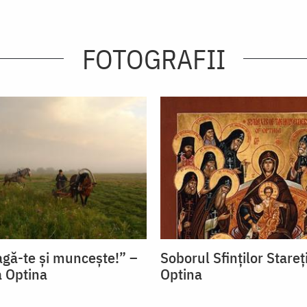
FOTOGRAFII
agă-te și muncește!” –
Soborul Sfinţilor Stareţ
 Optina
Optina