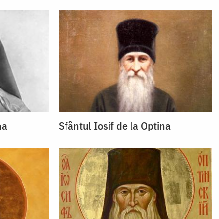
na
Sfântul Iosif de la Optina