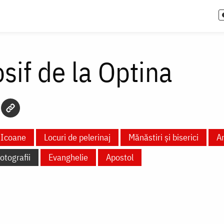
osif de la Optina
Icoane
Locuri de pelerinaj
Mănăstiri și biserici
Ar
otografii
Evanghelie
Apostol