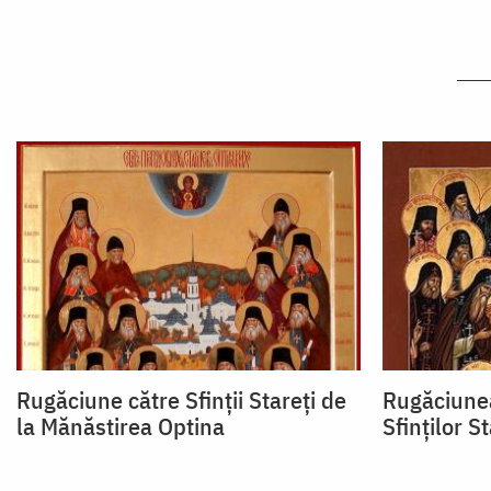
Rugăciune către Sfinții Stareți de
Rugăciunea
la Mănăstirea Optina
Sfinților S