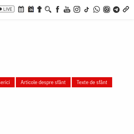
LIVE
06
erici
Articole despre sfânt
Texte de sfânt