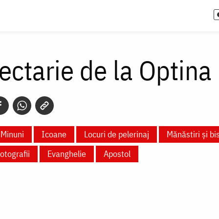
ectarie de la Optina
Minuni
Icoane
Locuri de pelerinaj
Mănăstiri și bis
otografii
Evanghelie
Apostol