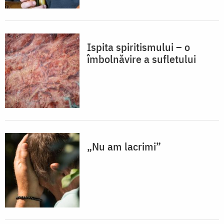
Ispita spiritismului – o
îmbolnăvire a sufletului
„Nu am lacrimi”