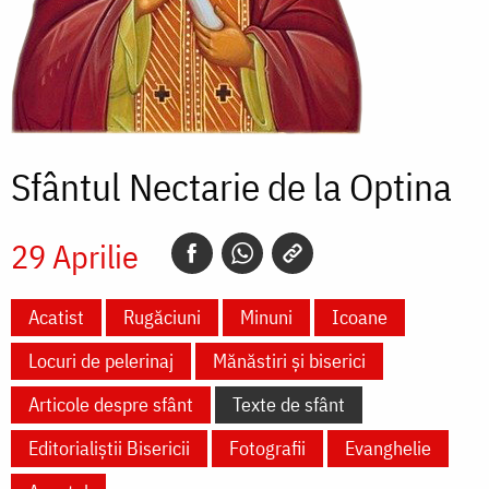
Sfântul Nectarie de la Optina
29 Aprilie
Acatist
Rugăciuni
Minuni
Icoane
Locuri de pelerinaj
Mănăstiri și biserici
Articole despre sfânt
Texte de sfânt
Editorialiștii Bisericii
Fotografii
Evanghelie