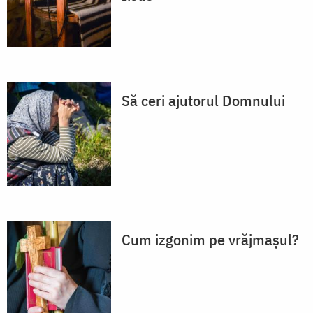
Să ceri ajutorul Domnului
Cum izgonim pe vrăjmașul?