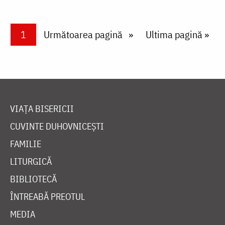
Paginare
Current page
1
Next page
Următoarea pagină
Last page
Ultima pagină »
VIAȚA BISERICII
CUVINTE DUHOVNICEȘTI
FAMILIE
LITURGICĂ
BIBLIOTECĂ
ÎNTREABĂ PREOTUL
MEDIA