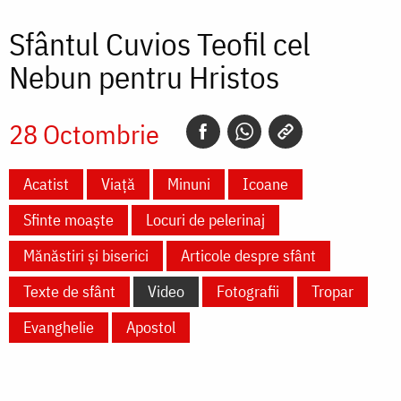
Sfântul Cuvios Teofil cel
Nebun pentru Hristos
28 Octombrie
Acatist
Viață
Minuni
Icoane
Sfinte moaște
Locuri de pelerinaj
Mănăstiri și biserici
Articole despre sfânt
Texte de sfânt
Video
Fotografii
Tropar
Evanghelie
Apostol