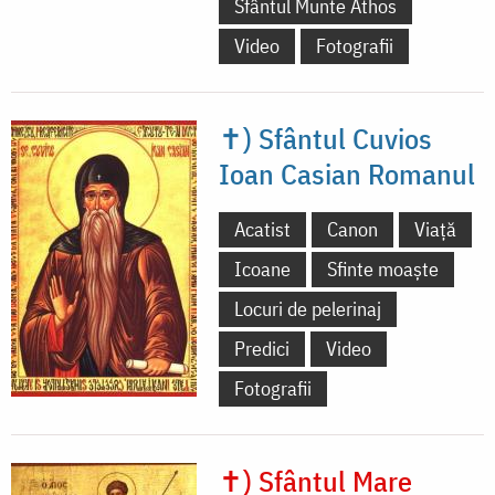
Sfântul Munte Athos
Video
Fotografii
✝) Sfântul Cuvios
Ioan Casian Romanul
Acatist
Canon
Viață
Icoane
Sfinte moaște
Locuri de pelerinaj
Predici
Video
Fotografii
✝) Sfântul Mare