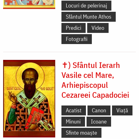
Locuri de pelerinaj
Sfântul Munte Athos
Predici
Video
Fotografii
✝) Sfântul Ierarh
Vasile cel Mare,
Arhiepiscopul
Cezareei Capadociei
Acatist
Canon
Viață
Minuni
Icoane
Sfinte moaște