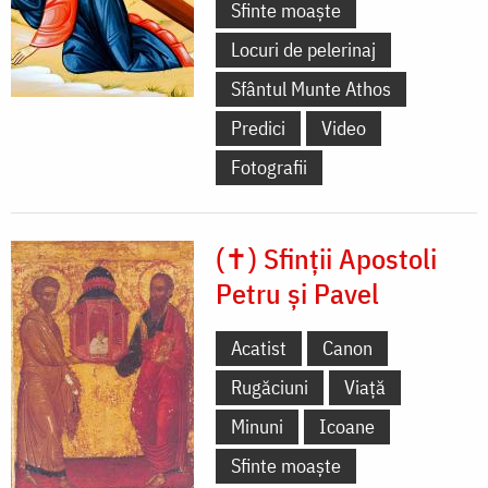
Sfinte moaște
Locuri de pelerinaj
Sfântul Munte Athos
Predici
Video
Fotografii
(✝) Sfinții Apostoli
Petru și Pavel
Acatist
Canon
Rugăciuni
Viață
Minuni
Icoane
Sfinte moaște