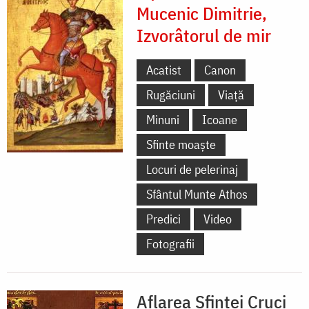
Mucenic Dimitrie,
Izvorâtorul de mir
Acatist
Canon
Rugăciuni
Viață
Minuni
Icoane
Sfinte moaște
Locuri de pelerinaj
Sfântul Munte Athos
Predici
Video
Fotografii
Aflarea Sfintei Cruci