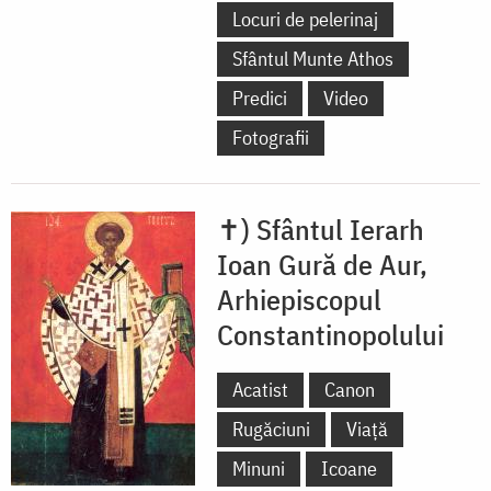
Locuri de pelerinaj
Sfântul Munte Athos
Predici
Video
Fotografii
✝) Sfântul Ierarh
Ioan Gură de Aur,
Arhiepiscopul
Constantinopolului
Acatist
Canon
Rugăciuni
Viață
Minuni
Icoane