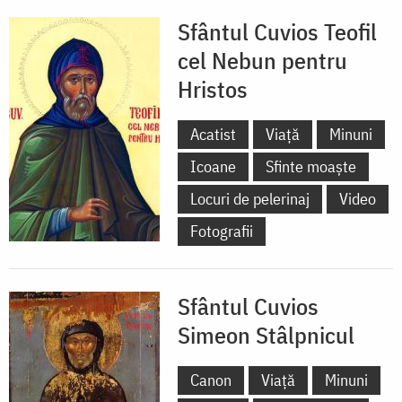
Sfântul Cuvios Teofil
cel Nebun pentru
Hristos
Acatist
Viață
Minuni
Icoane
Sfinte moaște
Locuri de pelerinaj
Video
Fotografii
Sfântul Cuvios
Simeon Stâlpnicul
Canon
Viață
Minuni