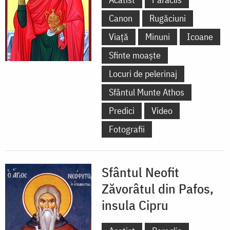
Canon
Rugăciuni
Viață
Minuni
Icoane
Sfinte moaște
Locuri de pelerinaj
Sfântul Munte Athos
Predici
Video
Fotografii
Sfântul Neofit
Zăvorâtul din Pafos,
insula Cipru