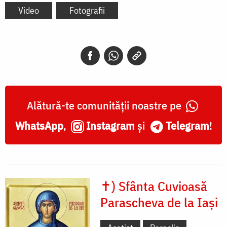
Video
Fotografii
Alătură-te comunității noastre pe
WhatsApp
,
Instagram
și
Telegram
!
✝) Sfânta Cuvioasă
Parascheva de la Iași