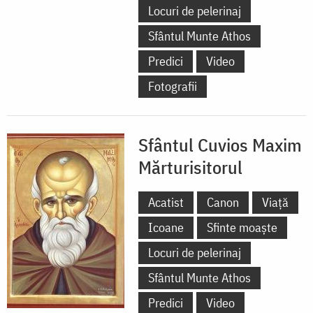
Locuri de pelerinaj
Sfântul Munte Athos
Predici
Video
Fotografii
Sfântul Cuvios Maxim
Mărturisitorul
Acatist
Canon
Viață
Icoane
Sfinte moaște
Locuri de pelerinaj
Sfântul Munte Athos
Predici
Video