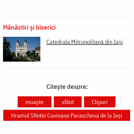
Mănăstiri și biserici
Catedrala Mitropolitană din Iaşi
Citește despre:
moaște
sfânt
Clipuri
Hramul Sfintei Cuvioase Parascheva de la Iași