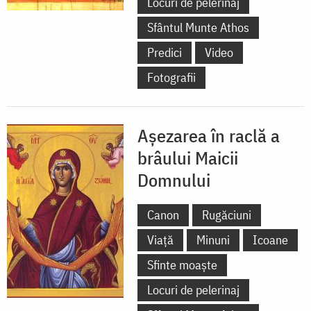
Locuri de pelerinaj
Sfântul Munte Athos
Predici
Video
Fotografii
Așezarea în raclă a
brâului Maicii
Domnului
Canon
Rugăciuni
Viață
Minuni
Icoane
Sfinte moaște
Locuri de pelerinaj