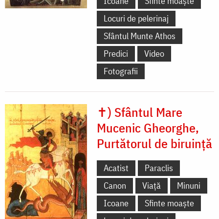
Icoane
Sfinte moaște
Locuri de pelerinaj
Sfântul Munte Athos
Predici
Video
Fotografii
✝) Sfântul Mare
Mucenic Gheorghe,
Purtătorul de biruință
Acatist
Paraclis
Canon
Viață
Minuni
Icoane
Sfinte moaște