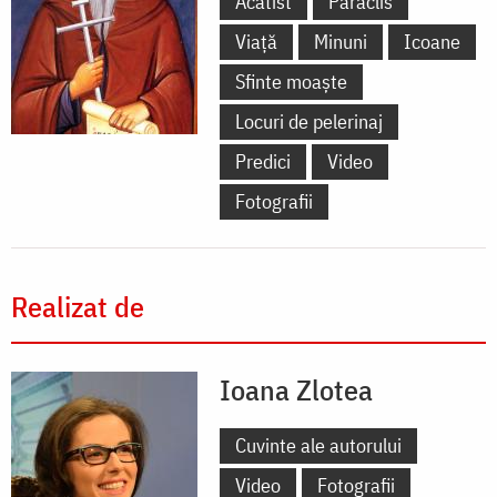
Acatist
Paraclis
Viață
Minuni
Icoane
Sfinte moaște
Locuri de pelerinaj
Predici
Video
Fotografii
Realizat de
Ioana Zlotea
Cuvinte ale autorului
Video
Fotografii