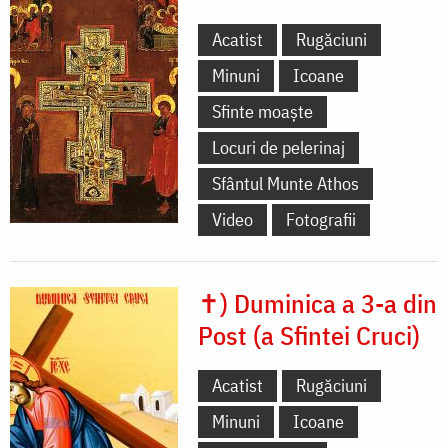
Acatist
Rugăciuni
Minuni
Icoane
Sfinte moaște
Locuri de pelerinaj
Sfântul Munte Athos
Video
Fotografii
✝) Duminica a 3-a din
Post (a Sfintei Cruci)
Acatist
Rugăciuni
Minuni
Icoane