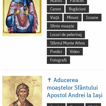
Acatist
Paraclis
Canon
Rugăciuni
Viață
Minuni
Icoane
Sfinte moaște
Locuri de pelerinaj
Sfântul Munte Athos
Predici
Video
Fotografii
✝ Aducerea
moaștelor Sfântului
Apostol Andrei la Iași