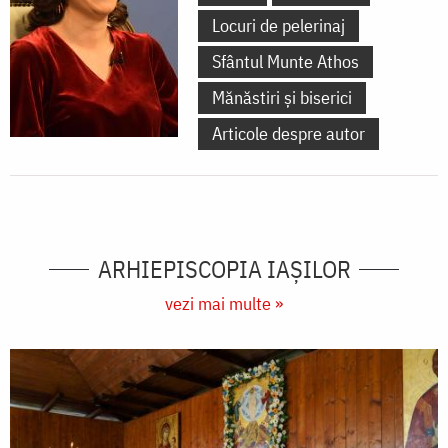
Locuri de pelerinaj
Sfântul Munte Athos
Mănăstiri și biserici
Articole despre autor
ARHIEPISCOPIA IAŞILOR
vezi mai multe »