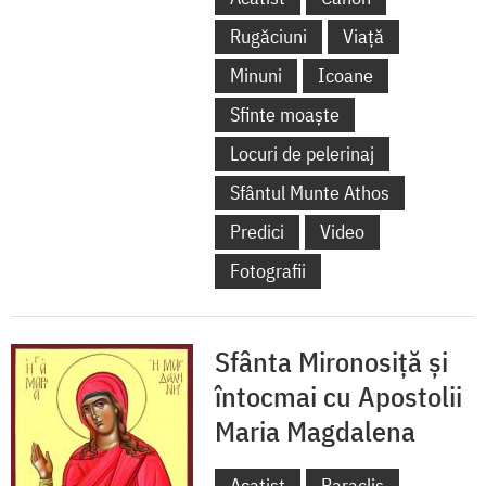
Rugăciuni
Viață
Minuni
Icoane
Sfinte moaște
Locuri de pelerinaj
Sfântul Munte Athos
Predici
Video
Fotografii
Sfânta Mironosiță și
întocmai cu Apostolii
Maria Magdalena
Acatist
Paraclis