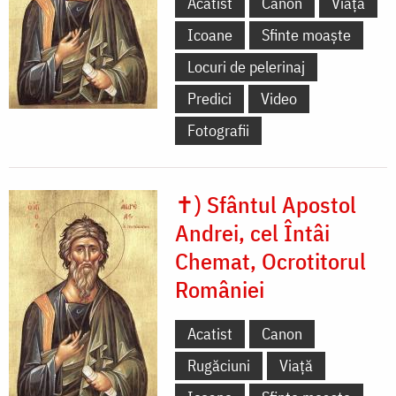
Acatist
Canon
Viață
Icoane
Sfinte moaște
Locuri de pelerinaj
Predici
Video
Fotografii
✝) Sfântul Apostol
Andrei, cel Întâi
Chemat, Ocrotitorul
României
Acatist
Canon
Rugăciuni
Viață