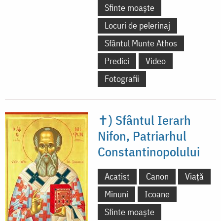
Sfinte moaște
Locuri de pelerinaj
Sfântul Munte Athos
Predici
Video
Fotografii
✝) Sfântul Ierarh
Nifon, Patriarhul
Constantinopolului
Acatist
Canon
Viață
Minuni
Icoane
Sfinte moaște