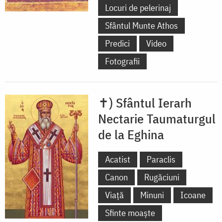
Locuri de pelerinaj
Sfântul Munte Athos
Predici
Video
Fotografii
✝) Sfântul Ierarh
Nectarie Taumaturgul
de la Eghina
Acatist
Paraclis
Canon
Rugăciuni
Viață
Minuni
Icoane
Sfinte moaște