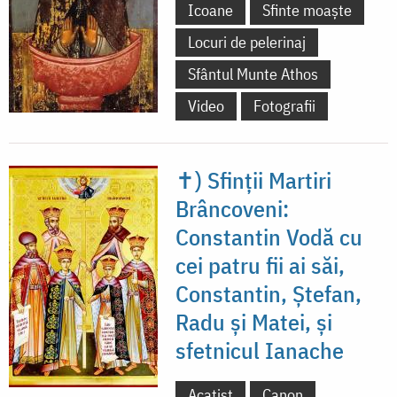
Icoane
Sfinte moaște
Locuri de pelerinaj
Sfântul Munte Athos
Video
Fotografii
✝) Sfinții Martiri
Brâncoveni:
Constantin Vodă cu
cei patru fii ai săi,
Constantin, Ștefan,
Radu și Matei, și
sfetnicul Ianache
Acatist
Canon