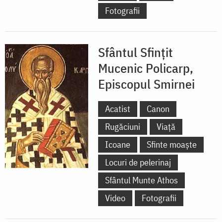
Fotografii
Sfântul Sfințit
Mucenic Policarp,
Episcopul Smirnei
Acatist
Canon
Rugăciuni
Viață
Icoane
Sfinte moaște
Locuri de pelerinaj
Sfântul Munte Athos
Video
Fotografii