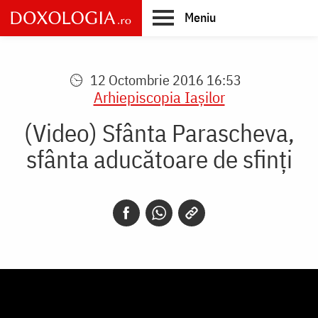
Skip
Meniu
to
main
Main
content
navigation
12 Octombrie 2016 16:53
Arhiepiscopia Iaşilor
(Video) Sfânta Parascheva,
sfânta aducătoare de sfinți