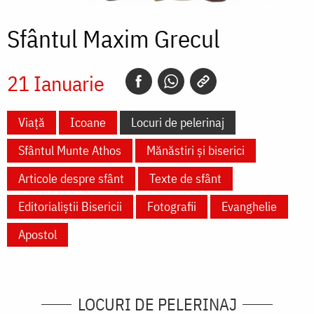
Sfântul Maxim Grecul
21 Ianuarie
Viață
Icoane
Locuri de pelerinaj
Sfântul Munte Athos
Mănăstiri și biserici
Articole despre sfânt
Texte de sfânt
Editorialiștii Bisericii
Fotografii
Evanghelie
Apostol
LOCURI DE PELERINAJ