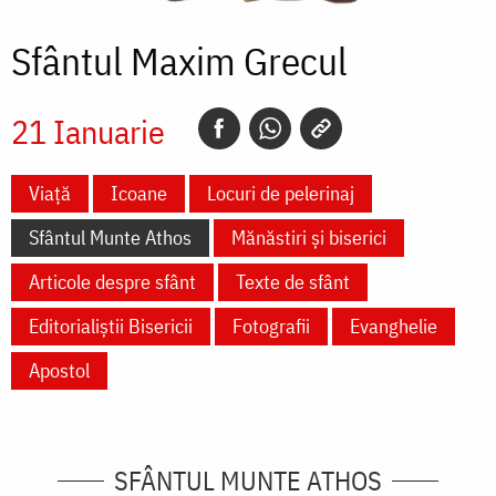
Sfântul Maxim Grecul
21 Ianuarie
Viață
Icoane
Locuri de pelerinaj
Sfântul Munte Athos
Mănăstiri și biserici
Articole despre sfânt
Texte de sfânt
Editorialiștii Bisericii
Fotografii
Evanghelie
Apostol
SFÂNTUL MUNTE ATHOS