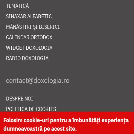
TEMATICĂ
SINAXAR ALFABETIC
MĂNĂSTIRI ȘI BISERICI
CALENDAR ORTODOX
WIDGET DOXOLOGIA
RADIO DOXOLOGIA
DESPRE NOI
POLITICA DE COOKIES
DONEAZĂ ONLINE PENTRU CATEDRALA NAȚIONALĂ
Folosim cookie-uri pentru a îmbunătăți experiența
dumneavoastră pe acest site.