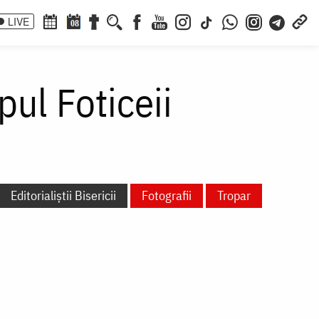
LIVE
08
pul Foticeii
Editorialiștii Bisericii
Fotografii
Tropar