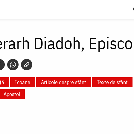
erarh Diadoh, Episco
ță
Icoane
Articole despre sfânt
Texte de sfânt
Apostol