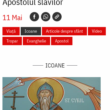
Apostolul slavilor
11 Mai
Viață
Icoane
Articole despre sfânt
Video
Tropar
Evanghelie
Apostol
ICOANE