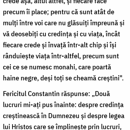
crede așa, altul altfel, și fiecare face
precum îi place; pentru că sunt atât de
mulți între voi care nu glăsuiți împreună și
vă deosebiți cu credința și cu viața, încât
fiecare crede și învață într-alt chip și își
rânduiește viața într-altfel, precum sunt
cei ce se numesc monahi, care poartă
haine negre, deși toți se cheamă creștini".
Fericitul Constantin răspunse: „Două
lucruri mi-ați pus înainte: despre credința
creștinească în Dumnezeu și despre legea
lui Hristos care se împlinește prin lucruri,