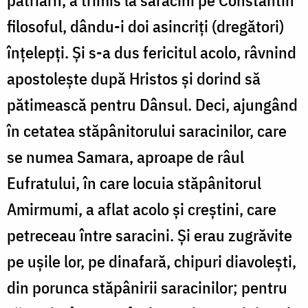
patriarh, a trimis la saracini pe Constantin
filosoful, dându-i doi asincriți (dregători)
înțelepți. Și s-a dus fericitul acolo, râvnind
apostolește după Hristos și dorind să
pătimească pentru Dânsul. Deci, ajungând
în cetatea stăpânitorului saracinilor, care
se numea Samara, aproape de râul
Eufratului, în care locuia stăpânitorul
Amirmumi, a aflat acolo și creștini, care
petreceau între saracini. Și erau zugrăvite
pe ușile lor, pe dinafară, chipuri diavolești,
din porunca stăpânirii saracinilor; pentru