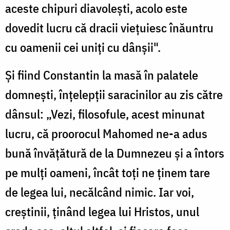
aceste chipuri diavolești, acolo este
dovedit lucru că dracii viețuiesc înăuntru
cu oamenii cei uniți cu dânșii".
Și fiind Constantin la masă în palatele
domnești, înțelepții saracinilor au zis către
dânsul: „Vezi, filosofule, acest minunat
lucru, că proorocul Mahomed ne-a adus
bună învățătură de la Dumnezeu și a întors
pe mulți oameni, încât toți ne ținem tare
de legea lui, necălcând nimic. Iar voi,
creștinii, ținând legea lui Hristos, unul