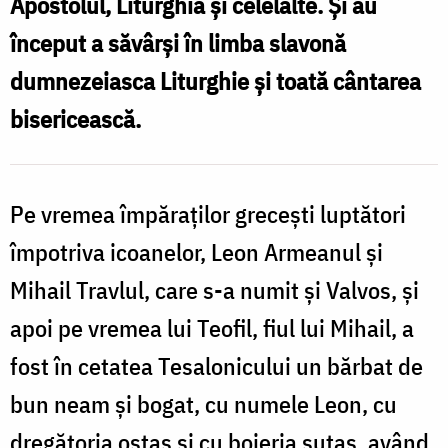
Apostolul, Liturghia și celelalte. Și au
început a săvârși în limba slavonă
dumnezeiasca Liturghie și toată cântarea
bisericească.
Pe vremea împăraților grecești luptători
împotriva icoanelor, Leon Armeanul și
Mihail Travlul, care s-a numit și Valvos, și
apoi pe vremea lui Teofil, fiul lui Mihail, a
fost în cetatea Tesalonicului un bărbat de
bun neam și bogat, cu numele Leon, cu
dregătoria ostaș și cu boieria sutaș, având