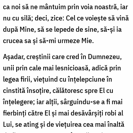
ca noi să ne mântuim prin voia noastră, iar
nu cu silă; deci, zice: Cel ce voiește să vină
după Mine, să se lepede de sine, să-și ia
crucea sa și să-mi urmeze Mie.
Așadar, creștinii care cred în Dumnezeu,
unii prin cale mai lesnicioasă, adică prin
legea firii, viețuind cu înțelepciune în
cinstită însoțire, călătoresc spre El cu
înțelegere; iar alții, sârguindu-se a fi mai
fierbinți către El și mai desăvârșiți robi al
Lui, se ating și de viețuirea cea mai înaltă