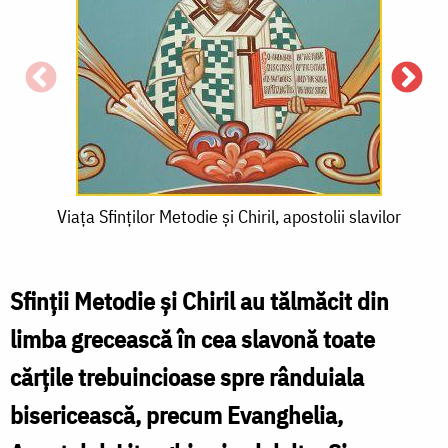
Viața
Viața Sfinților Metodie și Chiril, apostolii slavilor
V
Sfinților
S
Metodie
Sfinții Metodie și Chiril au tălmăcit din
și
ș
limba grecească în cea slavonă toate
Chiril,
C
cărțile trebuincioase spre rânduiala
apostolii
a
bisericească, precum Evanghelia,
slavilor
s