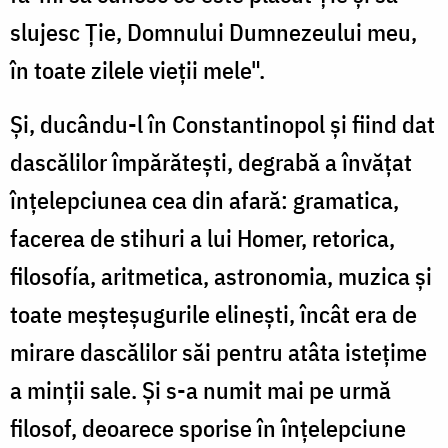
slujesc Ție, Domnului Dumnezeului meu,
în toate zilele vieții mele".
Și, ducându-l în Constantinopol și fiind dat
dascălilor împără­tești, degrabă a învățat
înțelepciunea cea din afară: gramatica,
facerea de stihuri a lui Homer, retorica,
filosofía, aritmetica, astronomia, muzica și
toate meșteșugurile elinești, încât era de
mirare dascălilor săi pentru atâta istețime
a minții sale. Și s-a numit mai pe urmă
filosof, deoarece sporise în înțelepciune