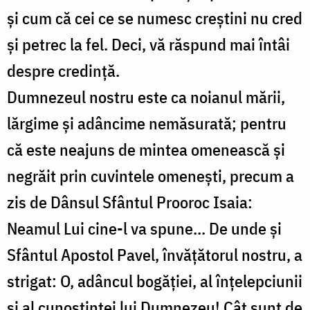
și cum că cei ce se numesc creștini nu cred
și petrec la fel. Deci, vă răspund mai întâi
despre credință.
Dumnezeul nostru este ca noianul mării,
lărgime și adâncime nemăsurată; pentru
că este neajuns de mintea omenească și
negrăit prin cuvintele omenești, precum a
zis de Dânsul Sfântul Prooroc Isaia:
Neamul Lui cine-l va spune... De unde și
Sfântul Apostol Pavel, învățătorul nostru, a
strigat: O, adâncul bogăției, al înțelepciunii
și al cunoștinței lui Dumnezeu! Cât sunt de