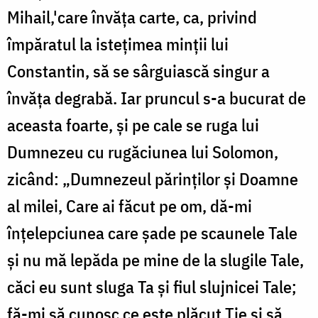
Mihail,'care învăța carte, ca, privind
împăratul la istețimea minții lui
Constantin, să se sârguiască singur a
învăța degrabă. Iar pruncul s-a bucurat de
aceasta foarte, și pe cale se ruga lui
Dumnezeu cu rugăciunea lui Solomon,
zicând: „Dumnezeul părinților și Doamne
al milei, Care ai făcut pe om, dă-mi
înțelepciunea care șade pe scaunele Tale
și nu mă lepăda pe mine de la slugile Tale,
căci eu sunt sluga Ta și fiul slujnicei Tale;
fă-mi să cunosc ce este plăcut Ție și să