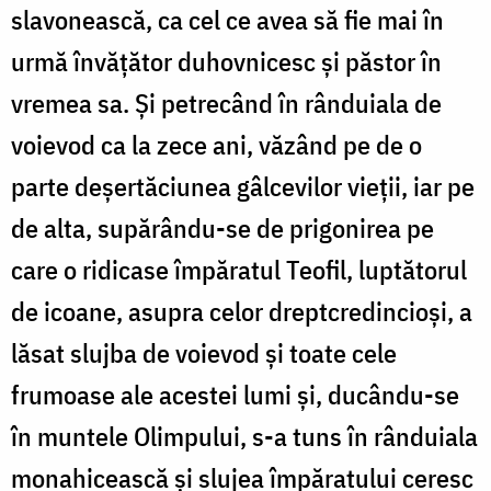
slavonească, ca cel ce avea să fie mai în
urmă învățător duhovnicesc și păstor în
vremea sa. Și petrecând în rânduiala de
voievod ca la zece ani, văzând pe de o
parte deșertăciunea gâlcevilor vieții, iar pe
de alta, supărându-se de prigonirea pe
care o ridicase împăratul Teofil, luptătorul
de icoane, asupra celor dreptcredincioși, a
lăsat slujba de voievod și toate cele
frumoase ale acestei lumi și, ducându-se
în muntele Olimpului, s-a tuns în rânduiala
monahicească și slujea împăratului ceresc