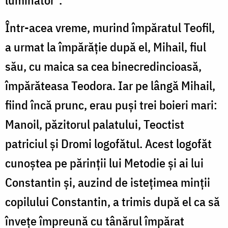
luminător".
Într-acea vreme, murind împăratul Teofil,
a urmat la împărăție după el, Mihail, fiul
său, cu maica sa cea binecredincioasă,
împărăteasa Teodora. Iar pe lângă Mihail,
fiind încă prunc, erau puși trei boieri mari:
Manoil, păzitorul palatului, Teoctist
patriciul și Dromi logofătul. Acest logofăt
cunoștea pe părinții lui Metodie și ai lui
Constantin și, auzind de istețimea minții
copilului Constantin, a trimis după el ca să
învețe împreună cu tânărul împărat