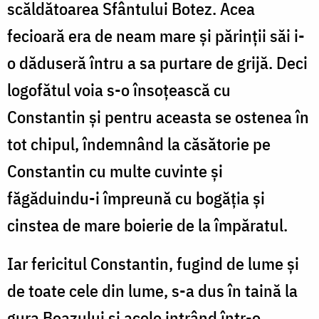
scăldătoarea Sfântului Botez. Acea
fecioară era de neam mare și părinții săi i-
o dăduseră întru a sa purtare de grijă. Deci
logofătul voia s-o însoțească cu
Constantin și pentru aceasta se ostenea în
tot chipul, îndemnând la căsătorie pe
Constantin cu multe cuvinte și
făgăduindu-i împreună cu bogăția și
cinstea de mare boierie de la împăratul.
Iar fericitul Constantin, fugind de lume și
de toate cele din lume, s-a dus în taină la
gura Boazului și acolo intrând într-o