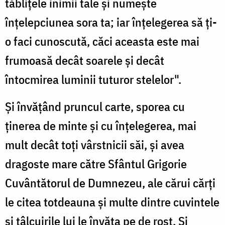
tăblițele inimii tale și numește
înțelepciunea sora ta; iar înțelegerea să ți-
o faci cunoscută, căci aceasta este mai
frumoasă decât soarele și decât
întocmirea luminii tuturor stelelor".
Și învățând pruncul carte, sporea cu
ținerea de minte și cu înțelegerea, mai
mult decât toți vârstnicii săi, și avea
dragoste mare către Sfântul Grigorie
Cuvântătorul de Dumnezeu, ale cărui cărți
le citea totdeauna și multe dintre cuvintele
și tâlcuirile lui le învăța pe de rost. Și