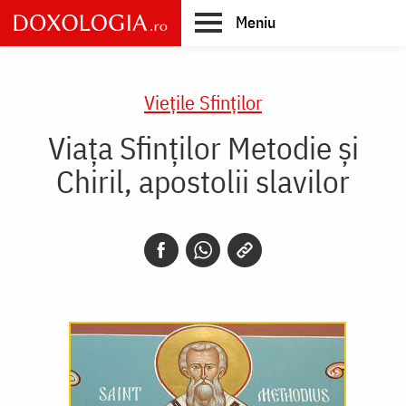
Skip
Meniu
to
main
Main
content
navigation
Vieţile Sfinţilor
Viața Sfinților Metodie și
Chiril, apostolii slavilor