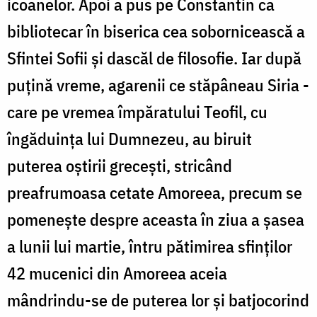
icoanelor. Apoi a pus pe Constantin ca
bibliotecar în biserica cea sobornicească a
Sfintei Sofii și dascăl de filosofie. Iar după
puțină vreme, agarenii ce stăpâneau Siria -
care pe vremea împăratului Teofil, cu
îngăduința lui Dumnezeu, au biruit
puterea oștirii grecești, stricând
preafrumoasa cetate Amoreea, precum se
pomenește despre aceasta în ziua a șasea
a lunii lui martie, întru pătimirea sfinților
42 mucenici din Amoreea aceia
mândrindu-se de puterea lor și batjocorind