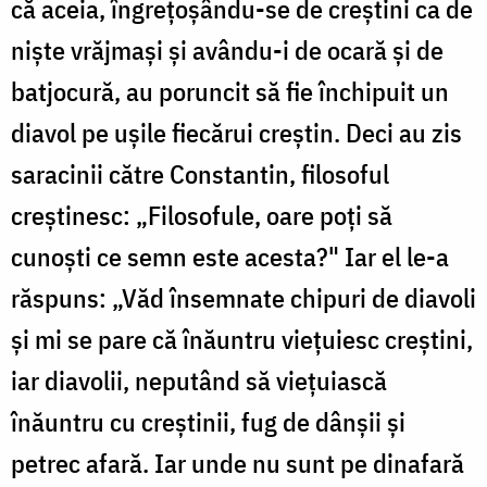
că aceia, îngrețoșându-se de creștini ca de
niște vrăjmași și avându-i de ocară și de
batjocură, au poruncit să fie închipuit un
diavol pe ușile fiecărui creștin. Deci au zis
saracinii către Constantin, filosoful
creștinesc: „Filosofule, oare poți să
cunoști ce semn este acesta?" Iar el le-a
răspuns: „Văd însemnate chipuri de diavoli
și mi se pare că înăuntru viețuiesc creștini,
iar diavolii, neputând să viețuiască
înăuntru cu creștinii, fug de dânșii și
petrec afară. Iar unde nu sunt pe dinafară