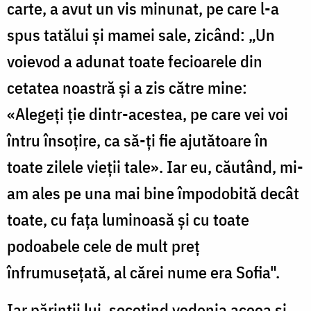
carte, a avut un vis minunat, pe care l-a
spus tatălui și mamei sale, zicând: „Un
voievod a adunat toate fecioarele din
cetatea noastră și a zis către mine:
«Alegeți ție dintr-acestea, pe care vei voi
întru însoțire, ca să-ți fie ajutătoare în
toate zilele vieții tale». Iar eu, căutând, mi-
am ales pe una mai bine împodobită decât
toate, cu fața luminoasă și cu toate
podoabele cele de mult preț
înfrumusețată, al cărei nume era Sofia".
Iar părinții lui, socotind vedenia aceea și