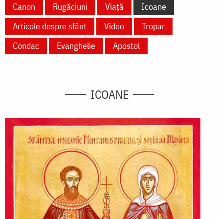
Canon
Rugăciuni
Viață
Icoane
Articole despre sfânt
Video
Tropar
Condac
Evanghelie
Apostol
ICOANE