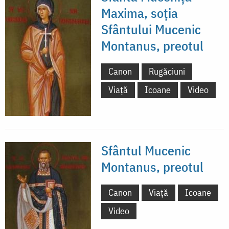
Maxima, soţia
Sfântului Mucenic
Montanus, preotul
Canon
Rugăciuni
Viață
Icoane
Video
Sfântul Mucenic
Montanus, preotul
Canon
Viață
Icoane
Video