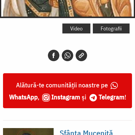
Video
Fotografii
Alătură-te comunității noastre pe
WhatsApp
,
Instagram
și
Telegram
!
Sfânta Muceniţă