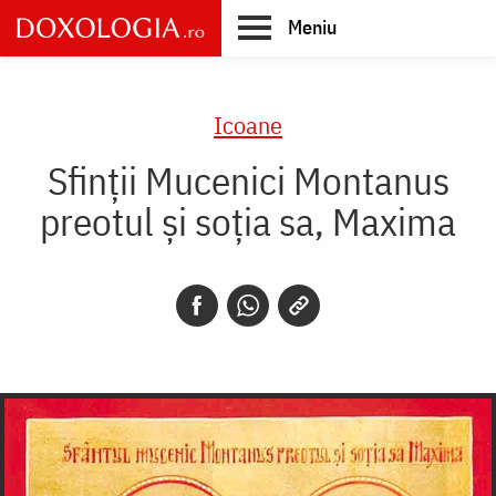
Skip
Meniu
to
main
Main
content
navigation
Icoane
Sfinții Mucenici Montanus
preotul și soția sa, Maxima