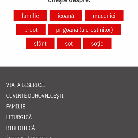
familie
icoană
mucenici
preot
prigoană (a creștinilor)
sfânt
soț
soție
VIAȚA BISERICII
CUVINTE DUHOVNICEȘTI
FAMILIE
LITURGICĂ
BIBLIOTECĂ