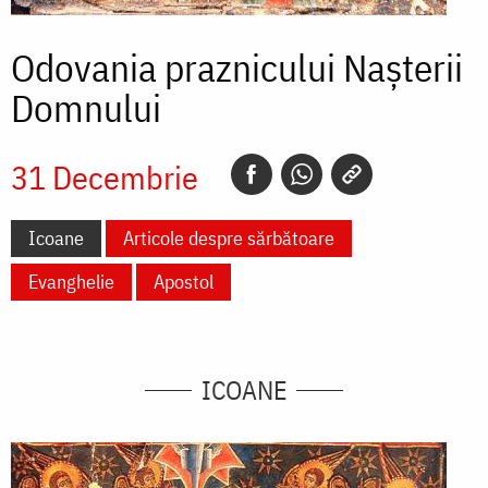
Odovania praznicului Naşterii
Domnului
31 Decembrie
Icoane
Articole despre sărbătoare
Evanghelie
Apostol
ICOANE