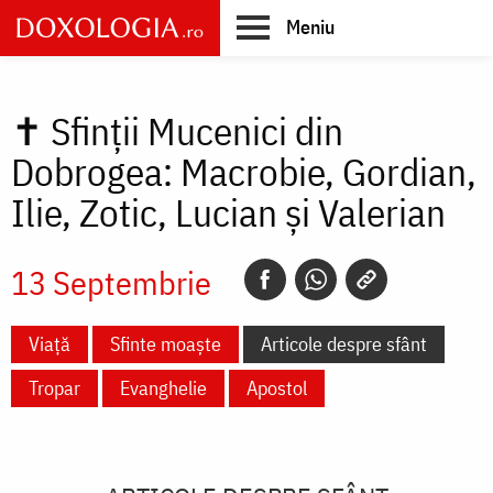
Skip
Meniu
to
main
Main
content
navigation
✝
Sfinții Mucenici din
Dobrogea: Macrobie, Gordian,
Ilie, Zotic, Lucian și Valerian
13 Septembrie
Viață
Sfinte moaște
Articole despre sfânt
Tropar
Evanghelie
Apostol