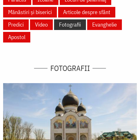
Mănăstiri și biserici
Articole despre sfânt
Predici
Video
Fotografii
Evanghelie
Apostol
FOTOGRAFII