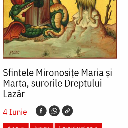
Sfintele Mironosițe Maria și
Marta, surorile Dreptului
Lazăr
4 Iunie
Paraclis
Icoane
Locuri de pelerinaj