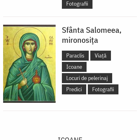
Fotografii
Sfânta Salomeea,
mironosița
Paraclis
Viață
Icoane
Locuri de pelerinaj
Predici
Fotografii