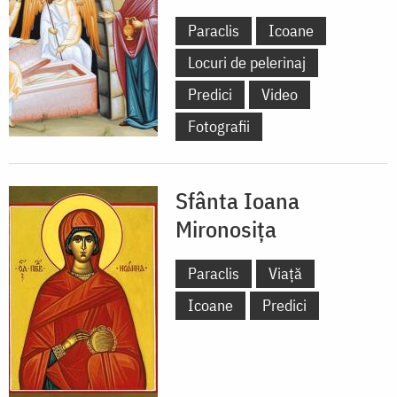
Paraclis
Icoane
Locuri de pelerinaj
Predici
Video
Fotografii
Sfânta Ioana
Mironosița
Paraclis
Viață
Icoane
Predici