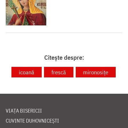
Citește despre:
icoană
frescă
mironosițe
VIAȚA BISERICII
CUVINTE DUHOVNICEȘTI