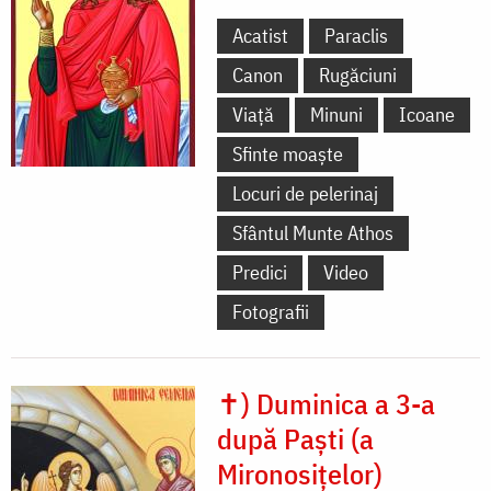
Acatist
Paraclis
Canon
Rugăciuni
Viață
Minuni
Icoane
Sfinte moaște
Locuri de pelerinaj
Sfântul Munte Athos
Predici
Video
Fotografii
✝) Duminica a 3-a
după Paști (a
Mironosițelor)