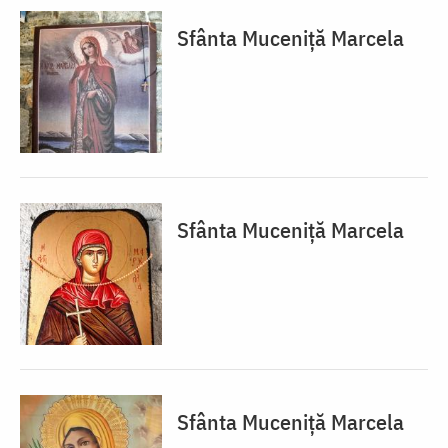
Sfânta Muceniță Marcela
Sfânta Muceniță Marcela
Sfânta Muceniță Marcela