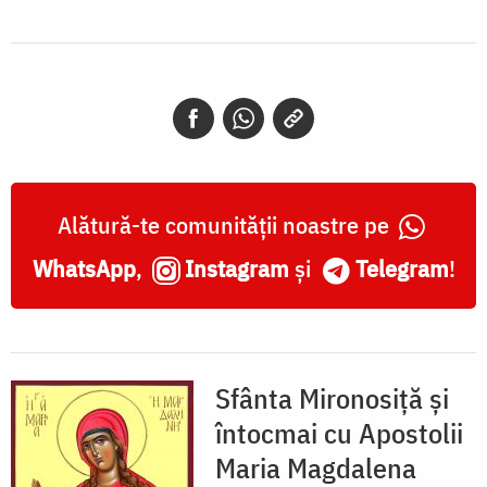
Alătură-te comunității noastre pe
WhatsApp
,
Instagram
și
Telegram
!
Sfânta Mironosiță și
întocmai cu Apostolii
Maria Magdalena