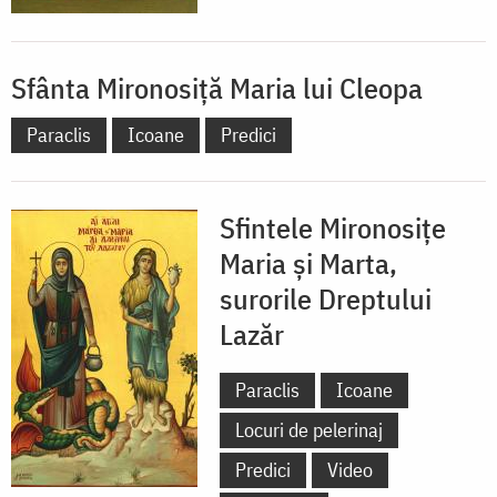
Sfânta Mironosiță Maria lui Cleopa
Paraclis
Icoane
Predici
Sfintele Mironosițe
Maria și Marta,
surorile Dreptului
Lazăr
Paraclis
Icoane
Locuri de pelerinaj
Predici
Video