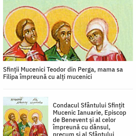
Sfinții Mucenici Teodor din Perga, mama sa
Filipa împreună cu alți mucenici
Condacul Sfântului Sfinţit
Mucenic Ianuarie, Episcop
de Benevent şi al celor
împreună cu dânsul,
precum şi al Sfântului