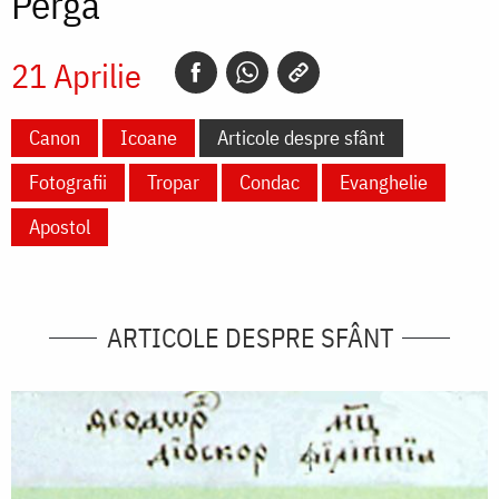
Perga
21 Aprilie
Canon
Icoane
Articole despre sfânt
Fotografii
Tropar
Condac
Evanghelie
Apostol
ARTICOLE DESPRE SFÂNT