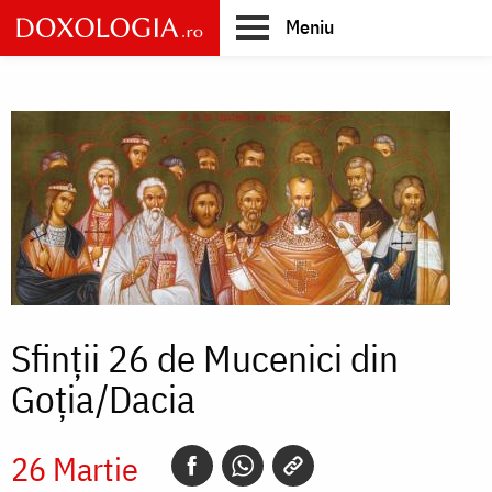
Skip
Meniu
to
main
Main
content
navigation
Sfinții 26 de Mucenici din
Goția/Dacia
26 Martie