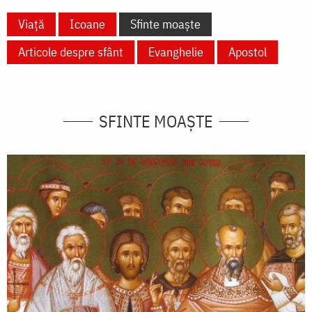
Viață
Icoane
Sfinte moaște
Articole despre sfânt
Evanghelie
Apostol
SFINTE MOAȘTE