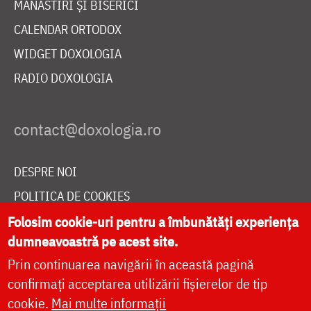
MĂNĂSTIRI ȘI BISERICI
CALENDAR ORTODOX
WIDGET DOXOLOGIA
RADIO DOXOLOGIA
DESPRE NOI
POLITICA DE COOKIES
DONEAZĂ ONLINE PENTRU CATEDRALA NAȚIONALĂ
Folosim cookie-uri pentru a îmbunătăți experiența
dumneavoastră pe acest site.
Prin continuarea navigării în această pagină
LIVE
confirmați acceptarea utilizării fișierelor de tip
cookie.
Mai multe informații