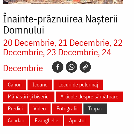
Înainte-prăznuirea Naşterii
Domnului
20 Decembrie
21 Decembrie
22
Decembrie
23 Decembrie
24
Decembrie
Canon
Icoane
Locuri de pelerinaj
Mănăstiri și biserici
Articole despre sărbătoare
Predici
Video
Fotografii
Tropar
Condac
Evanghelie
Apostol