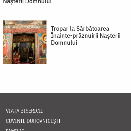
Naşterii Domnului
Tropar la Sărbătoarea
Înainte-prăznuirii Naşterii
Domnului
VIAȚA BISERICII
CUVINTE DUHOVNICEȘTI