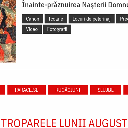
Înainte-prăznuirea Naşterii Domn
Canon
Icoane
Locuri de pelerinaj
Pre
Video
Fotografii
PARACLISE
RUGĂCIUNI
SLUJBE
TROPARELE LUNII AUGUST