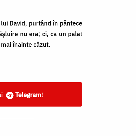
 lui David, purtând în pântece
şluire nu era; ci, ca un palat
 mai înainte căzut.
și
Telegram
!