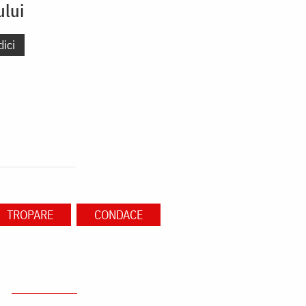
ului
dici
TROPARE
CONDACE