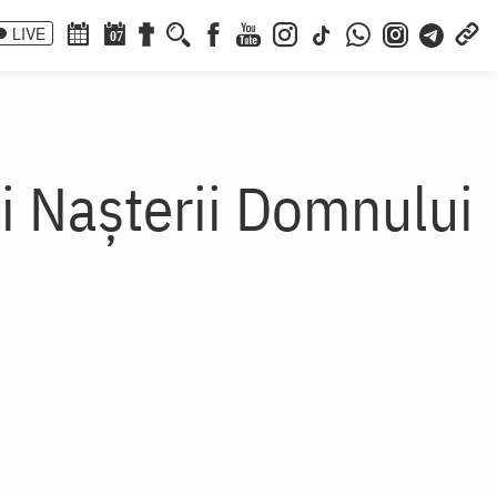
LIVE
07
ii Naşterii Domnului