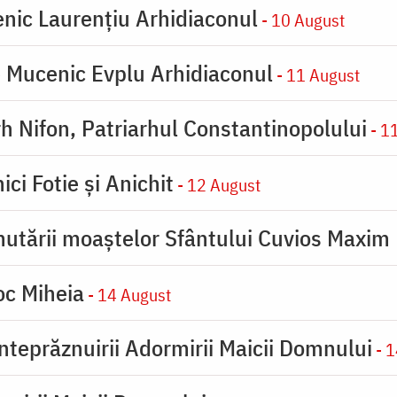
enic Laurențiu Arhidiaconul
- 10 August
e Mucenic Evplu Arhidiaconul
- 11 August
rh Nifon, Patriarhul Constantinopolului
- 1
ici Fotie şi Anichit
- 12 August
utării moaştelor Sfântului Cuvios Maxim 
oc Miheia
- 14 August
inteprăznuirii Adormirii Maicii Domnului
- 1