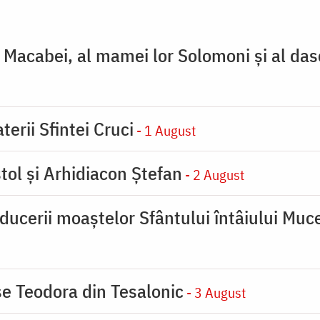
ţi Macabei, al mamei lor Solomoni şi al das
terii Sfintei Cruci
- 1 August
tol și Arhidiacon Ștefan
- 2 August
ducerii moaştelor Sfântului întâiului Muce
se Teodora din Tesalonic
- 3 August