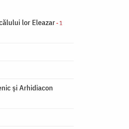
călului lor Eleazar
- 1
nic şi Arhidiacon