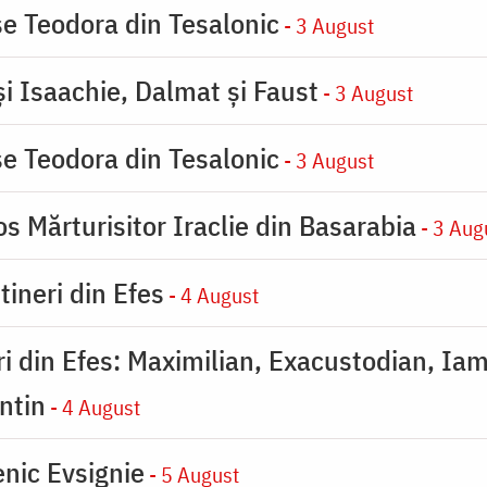
se Teodora din Tesalonic
- 3 August
şi Isaachie, Dalmat şi Faust
- 3 August
se Teodora din Tesalonic
- 3 August
s Mărturisitor Iraclie din Basarabia
- 3 Aug
tineri din Efes
- 4 August
eri din Efes: Maximilian, Exacustodian, Iam
ntin
- 4 August
nic Evsignie
- 5 August