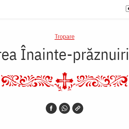
Tropare
ea Înainte-prăznuir