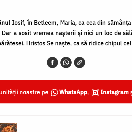
rânul Iosif, în Betleem, Maria, ca cea din sămânţa
Dar a sosit vremea naşterii şi nici un loc de sălă
­rătesei. Hristos Se naşte, ca să ridice chipul cel
nității noastre pe
WhatsApp
,
Instagram