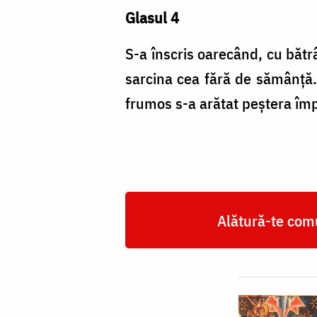
Glasul 4
S-a înscris oarecând, cu bă­t
sarcina cea fără de sămânţă. 
frumos s-a arătat peştera împă
Alătură-te comu