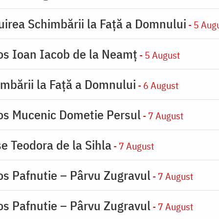
uirea Schimbării la Faţă a Domnului
- 5 Aug
ios Ioan Iacob de la Neamț
- 5 August
imbării la Faţă a Domnului
- 6 August
ios Mucenic Dometie Persul
- 7 August
se Teodora de la Sihla
- 7 August
os Pafnutie – Pârvu Zugravul
- 7 August
os Pafnutie – Pârvu Zugravul
- 7 August