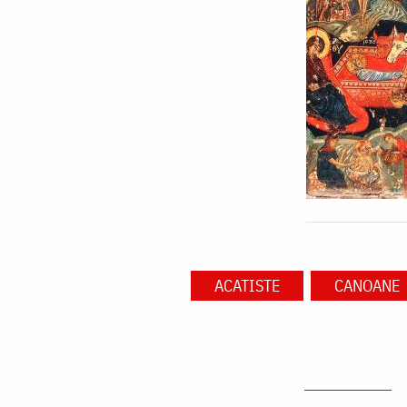
ACATISTE
CANOANE