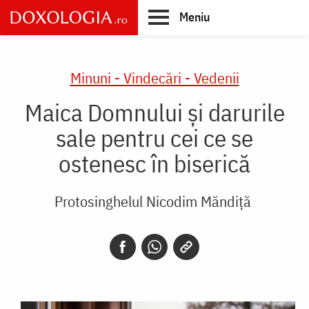
Skip
Meniu
to
main
Main
content
navigation
Minuni - Vindecări - Vedenii
Maica Domnului și darurile
sale pentru cei ce se
ostenesc în biserică
Protosinghelul Nicodim Măndiță