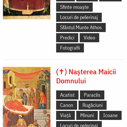
Sfinte moaște
Locuri de pelerinaj
Sfântul Munte Athos
Predici
Video
Fotografii
(✝) Nașterea Maicii
Domnului
Acatist
Paraclis
Canon
Rugăciuni
Viață
Minuni
Icoane
Locuri de pelerinaj