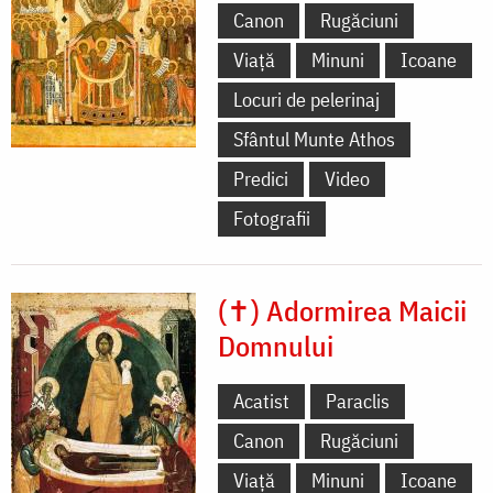
Canon
Rugăciuni
Viață
Minuni
Icoane
Locuri de pelerinaj
Sfântul Munte Athos
Predici
Video
Fotografii
(✝) Adormirea Maicii
Domnului
Acatist
Paraclis
Canon
Rugăciuni
Viață
Minuni
Icoane