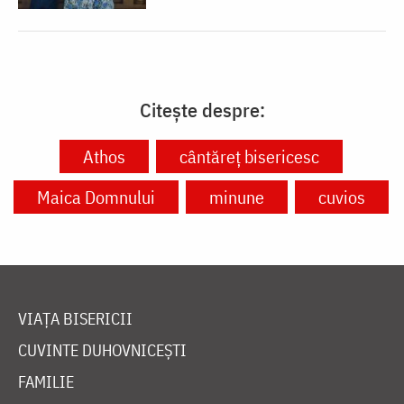
Citește despre:
Athos
cântăreț bisericesc
Maica Domnului
minune
cuvios
VIAȚA BISERICII
CUVINTE DUHOVNICEȘTI
FAMILIE