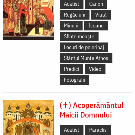
Acatist
Canon
Rugăciuni
Viață
Minuni
Icoane
Sfinte moaște
Locuri de pelerinaj
Sfântul Munte Athos
Predici
Video
Fotografii
(✝) Acoperământul
Maicii Domnului
Acatist
Paraclis