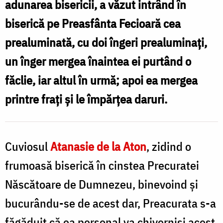
adunarea bisericii, a văzut intrând în
cei
biserică pe Preasfânta Fecioară cea
ce
prealuminată, cu doi îngeri prealuminați,
se
un înger mergea înaintea ei purtând o
ostenesc
făclie, iar altul în urmă; apoi ea mergea
în
printre frați și le împărțea daruri.
biserică
/
Foto:
Cuviosul
Atanasie de la Aton
, zidind o
Oana
frumoasă biserică în cinstea Precuratei
Nechifor
Născătoare de Dumnezeu, binevoind și
bucurându-se de acest dar, Preacurata s-a
făgăduit că ea personal va chivernisi acest