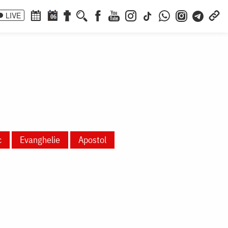
LIVE
06
c
Evanghelie
Apostol