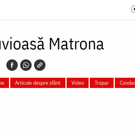
uvioasă Matrona
ne
Articole despre sfânt
Video
Tropar
Conda