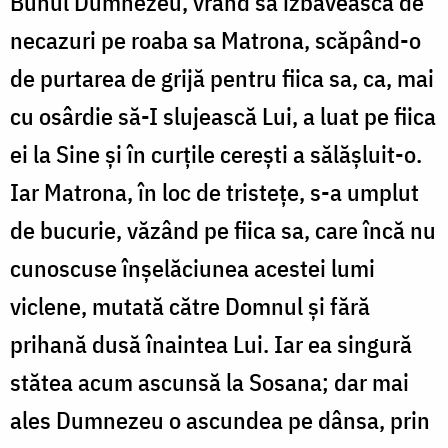
Bunul Dumnezeu, vrând să izbăvească de
necazuri pe roaba sa Matrona, scăpând-o
de purtarea de grijă pentru fiica sa, ca, mai
cu osârdie să-I slujească Lui, a luat pe fiica
ei la Sine și în curțile cerești a sălășluit-o.
Iar Matrona, în loc de tristețe, s-a umplut
de bucurie, văzând pe fiica sa, care încă nu
cunoscuse înșelăciunea acestei lumi
viclene, mutată către Domnul și fără
prihană dusă înaintea Lui. Iar ea singură
stătea acum ascunsă la Sosana; dar mai
ales Dumnezeu o ascundea pe dânsa, prin