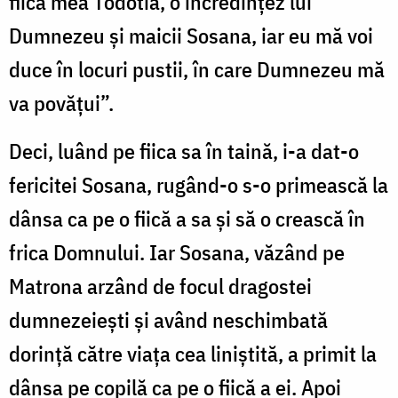
fiica mea Todotia, o încredințez lui
Dumnezeu și maicii Sosana, iar eu mă voi
duce în locuri pustii, în care Dumnezeu mă
va povățui”.
Deci, luând pe fiica sa în taină, i-a dat-o
fericitei Sosana, rugând-o s-o primească la
dânsa ca pe o fiică a sa și să o crească în
frica Domnului. Iar Sosana, văzând pe
Matrona arzând de focul dragostei
dumnezeiești și având neschimbată
dorință către viața cea liniștită, a primit la
dânsa pe copilă ca pe o fiică a ei. Apoi