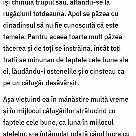
își chinuia trupul său, aflându-se la
rugăciuni totdeauna. Apoi se păzea cu
dinadinsul să nu fie cunoscută că este
femeie. Pentru aceea foarte mult păzea
tăcerea și de toți se înstrăina, încât toți
frații se minunau de faptele cele bune ale
ei, lăudându-i ostenelile și o cinsteau ca
pe un călugăr desăvârșit.
Așa viețuind ea în mănăstire multă vreme
și în mijlocul călugărilor strălucind cu
faptele cele bune, ca luna în mijlocul
stelelor, s-a întâmplat odată când lucra cu