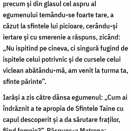
precum și din glasul cel aspru al
egumenului temându-se foarte tare, a
căzut la sfintele lui picioare, cerându-și
iertare și cu smerenie a răspuns, zicând:
„Nu ispitind pe cineva, ci singură fugind de
ispitele celui potrivnic și de cursele celui
viclean abătându-mă, am venit la turma ta,
sfinte părinte”.
Iarăși a zis către dânsa egumenul: „Cum ai
îndrăznit a te apropia de Sfintele Taine cu
capul descoperit și a da sărutare fraților,
fiind femeie?”. Răspuns-a Matrona: