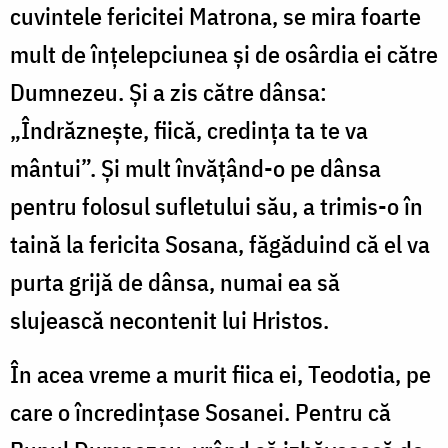
cuvintele fericitei Matrona, se mira foarte
mult de înțelepciunea și de osârdia ei către
Dumnezeu. Și a zis către dânsa:
„Îndrăznește, fiică, credința ta te va
mântui”. Și mult învățând-o pe dânsa
pentru folosul sufletului său, a trimis-o în
taină la fericita Sosana, făgăduind că el va
purta grijă de dânsa, numai ea să
slujească necontenit lui Hristos.
În acea vreme a murit fiica ei, Teodotia, pe
care o încredințase Sosanei. Pentru că