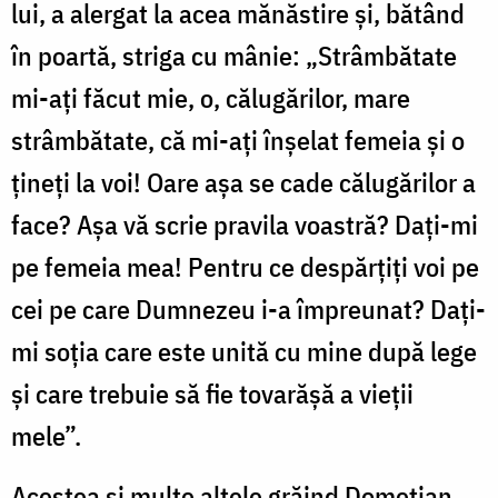
lui, a alergat la acea mănăstire și, bătând
în poartă, striga cu mânie: „Strâmbătate
mi-ați făcut mie, o, călugărilor, mare
strâmbătate, că mi-ați înșelat femeia și o
țineți la voi! Oare așa se cade călugărilor a
face? Așa vă scrie pravila voastră? Dați-mi
pe femeia mea! Pentru ce despărțiți voi pe
cei pe care Dumnezeu i-a împreunat? Dați-
mi soția care este unită cu mine după lege
și care trebuie să fie tovarășă a vieții
mele”.
Acestea și multe altele grăind Dometian,