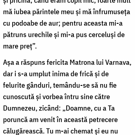
și pricina; când eram copil mic, foarte mult
mă iubea părintele meu și mă înfrumuseța
cu podoabe de aur; pentru aceasta mi-a
pătruns urechile și mi-a pus cerceluși de
mare preț”.
Așa a răspuns fericita Matrona lui Varnava,
dar i s-a umplut inima de frică și de
felurite gânduri, temându-se să nu fie
cunoscută și vorbea întru sine către
Dumnezeu, zicând: „Doamne, cu a Ta
poruncă am venit în această petrecere
călugărească. Tu m-ai chemat și eu nu