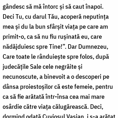
gândesc să mă întorc și să caut înapoi.
Deci Tu, cu darul Tău, acoperă neputința
mea și du la bun sfârșit viața pe care am
primit-o, ca să nu fiu rușinată eu, care
nădăjduiesc spre Tine!”. Dar Dumnezeu,
Care toate le rânduiește spre folos, după
judecățile Sale cele negrăite și
necunoscute, a binevoit a o descoperi pe
dânsa proiestoșilor că este femeie, pentru
ca să fie arătată într-însa cea mai mare
osârdie către viața călugărească. Deci,
dormind odată Cuviosul Vasian, i s-a arătat