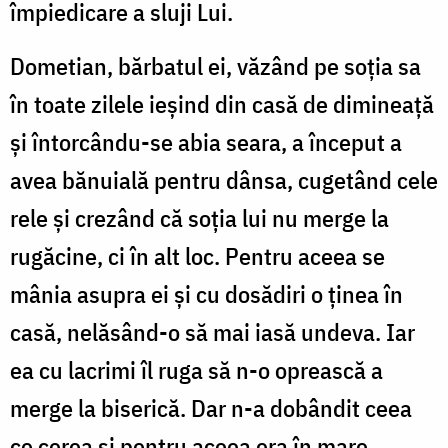
împiedicare a sluji Lui.
Dometian, bărbatul ei, văzând pe soția sa
în toate zilele ieșind din casă de dimineață
și întorcându-se abia seara, a început a
avea bănuială pentru dânsa, cugetând cele
rele și crezând că soția lui nu merge la
rugăcine, ci în alt loc. Pentru aceea se
mânia asupra ei și cu dosădiri o ținea în
casă, nelăsând-o să mai iasă undeva. Iar
ea cu lacrimi îl ruga să n-o oprească a
merge la biserică. Dar n-a dobândit ceea
ce cerea și pentru aceea era în mare