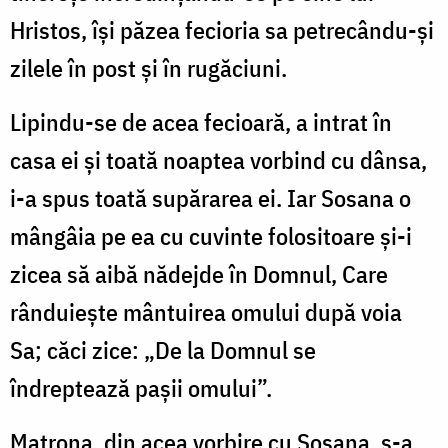
Hristos, își păzea fecioria sa petrecându-și
zilele în post și în rugăciuni.
Lipindu-se de acea fecioară, a intrat în
casa ei și toată noaptea vorbind cu dânsa,
i-a spus toată supărarea ei. Iar Sosana o
mângâia pe ea cu cuvinte folositoare și-i
zicea să aibă nădejde în Domnul, Care
rânduiește mântuirea omului după voia
Sa; căci zice: „De la Domnul se
îndreptează pașii omului”.
Matrona, din acea vorbire cu Sosana, s-a