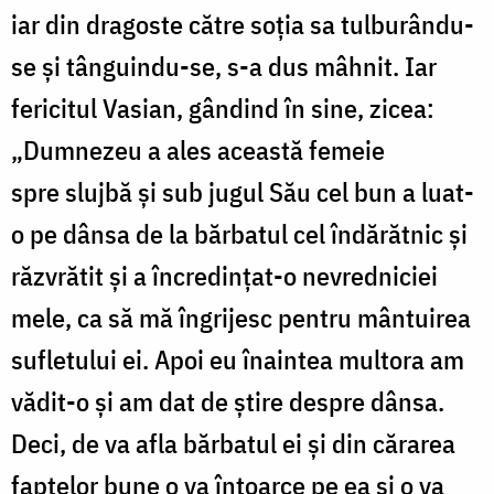
iar din dragoste către soția sa tulburându-
se și tânguindu-se, s-a dus mâhnit. Iar
fericitul Vasian, gândind în sine, zicea:
„Dumnezeu a ales această femeie
spre slujbă și sub jugul Său cel bun a luat-
o pe dânsa de la bărbatul cel îndărătnic și
răzvrătit și a încredințat-o nevredniciei
mele, ca să mă îngrijesc pentru mântuirea
sufletului ei. Apoi eu înaintea multora am
vădit-o și am dat de știre despre dânsa.
Deci, de va afla bărbatul ei și din cărarea
faptelor bune o va întoarce pe ea și o va