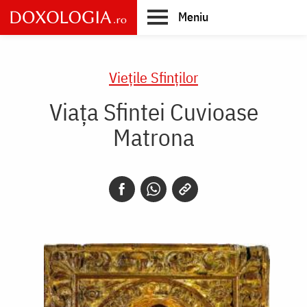
Skip
Meniu
to
main
Main
content
navigation
Vieţile Sfinţilor
Viața Sfintei Cuvioase
Matrona