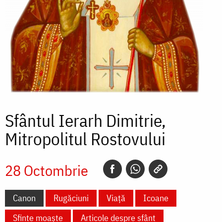
Sfântul Ierarh Dimitrie,
Mitropolitul Rostovului
28 Octombrie
Canon
Rugăciuni
Viață
Icoane
Sfinte moaște
Articole despre sfânt