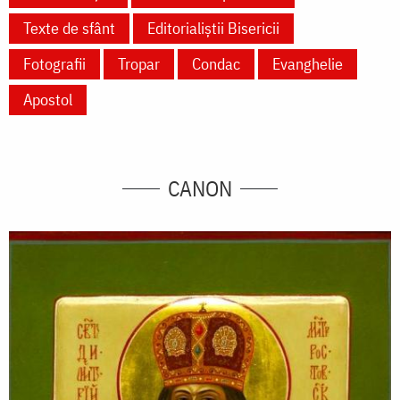
Texte de sfânt
Editorialiștii Bisericii
Fotografii
Tropar
Condac
Evanghelie
Apostol
CANON