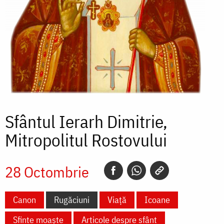
Sfântul Ierarh Dimitrie,
Mitropolitul Rostovului
28 Octombrie
Canon
Rugăciuni
Viață
Icoane
Sfinte moaște
Articole despre sfânt