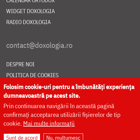
CALENDAR ORTODOX
WIDGET DOXOLOGIA
RADIO DOXOLOGIA
DESPRE NOI
POLITICA DE COOKIES
DONEAZĂ ONLINE PENTRU CATEDRALA NAȚIONALĂ
Folosim cookie-uri pentru a îmbunătăți experiența
dumneavoastră pe acest site.
Prin continuarea navigării în această pagină
LIVE
confirmați acceptarea utilizării fișierelor de tip
cookie.
Mai multe informații
Sunt de acord
Nu, mulțumesc