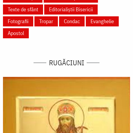
Texte de sfânt
Editorialiștii Bisericii
Fotografii
Tropar
Condac
Evanghelie
Apostol
RUGĂCIUNI