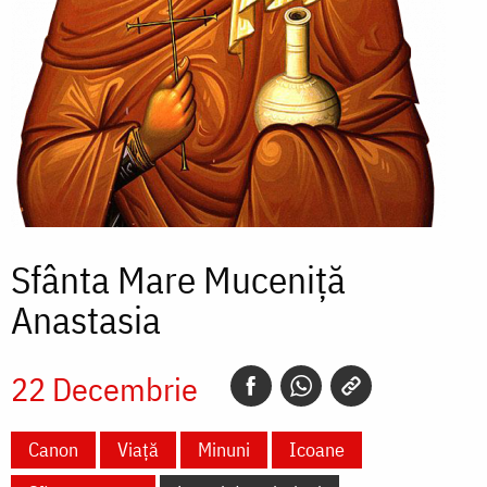
Sfânta Mare Muceniță
Anastasia
22 Decembrie
Canon
Viață
Minuni
Icoane