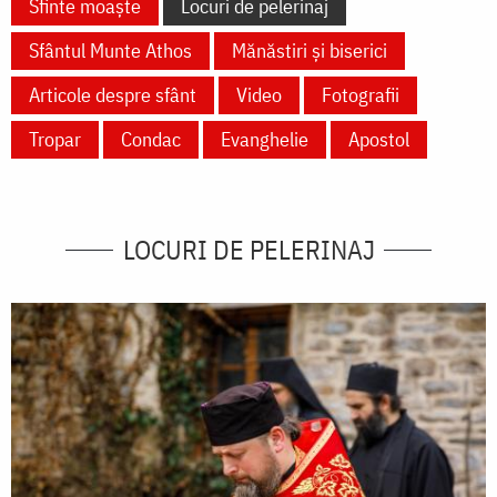
Sfinte moaște
Locuri de pelerinaj
Sfântul Munte Athos
Mănăstiri și biserici
Articole despre sfânt
Video
Fotografii
Tropar
Condac
Evanghelie
Apostol
LOCURI DE PELERINAJ