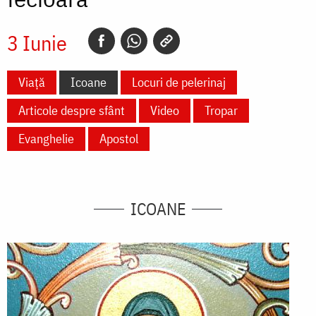
3 Iunie
Viață
Icoane
Locuri de pelerinaj
Articole despre sfânt
Video
Tropar
Evanghelie
Apostol
ICOANE