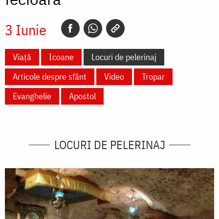
3 Iunie
Viață
Icoane
Locuri de pelerinaj
Articole despre sfânt
Video
Tropar
Evanghelie
Apostol
LOCURI DE PELERINAJ