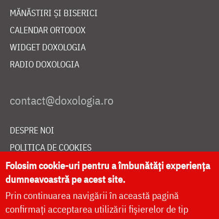
MĂNĂSTIRI ȘI BISERICI
CALENDAR ORTODOX
WIDGET DOXOLOGIA
RADIO DOXOLOGIA
DESPRE NOI
POLITICA DE COOKIES
DONEAZĂ ONLINE PENTRU CATEDRALA NAȚIONALĂ
Folosim cookie-uri pentru a îmbunătăți experiența
dumneavoastră pe acest site.
Prin continuarea navigării în această pagină
LIVE
confirmați acceptarea utilizării fișierelor de tip