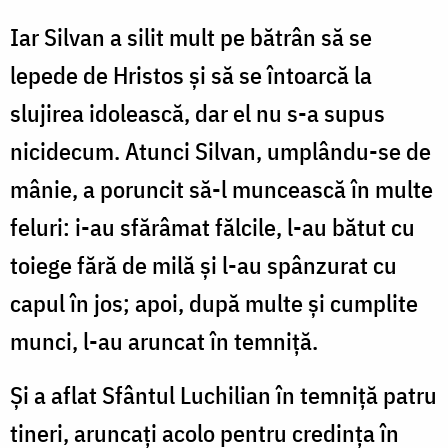
Iar Silvan a silit mult pe bătrân să se
lepede de Hristos și să se întoarcă la
slujirea idolească, dar el nu s-a supus
nicidecum. Atunci Silvan, umplându-se de
mânie, a poruncit să-l muncească în multe
feluri: i-au sfărâmat fălcile, l-au bătut cu
toiege fără de milă și l-au spânzurat cu
capul în jos; apoi, după multe și cumplite
munci, l-au aruncat în temniță.
Și a aflat Sfântul Luchilian în temniță patru
tineri, aruncați acolo pentru credința în