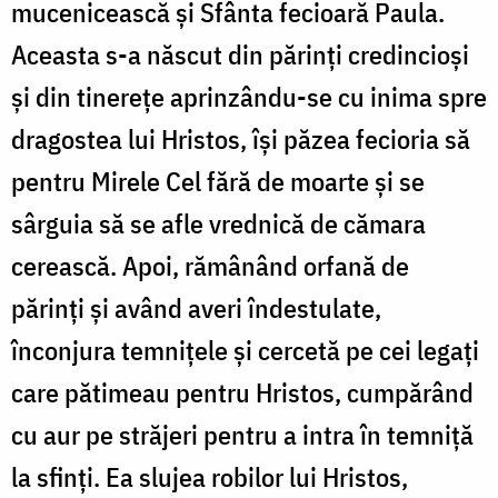
mucenicească și Sfânta fecioară Paula.
Aceasta s-a născut din părinți credincioși
și din tinerețe aprinzându-se cu inima spre
dragostea lui Hristos, își păzea fecioria să
pentru Mirele Cel fără de moarte și se
sârguia să se afle vrednică de cămara
cerească. Apoi, rămânând orfană de
părinți și având averi îndestulate,
înconjura temnițele și cercetă pe cei legați
care pătimeau pentru Hristos, cumpărând
cu aur pe străjeri pentru a intra în temniță
la sfinți. Ea slujea robilor lui Hristos,