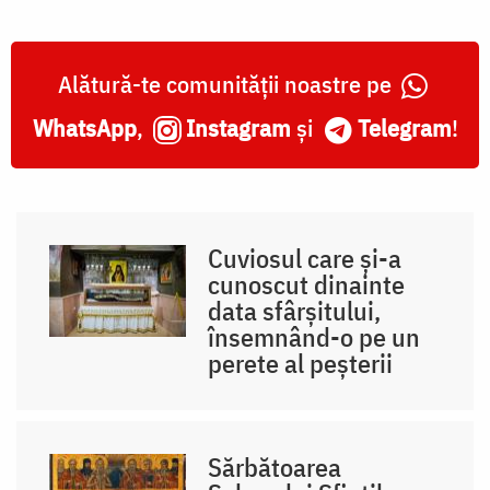
Alătură-te comunității noastre pe
WhatsApp
,
Instagram
și
Telegram
!
Cuviosul care și-a
cunoscut dinainte
data sfârșitului,
însemnând-o pe un
perete al peșterii
Sărbătoarea