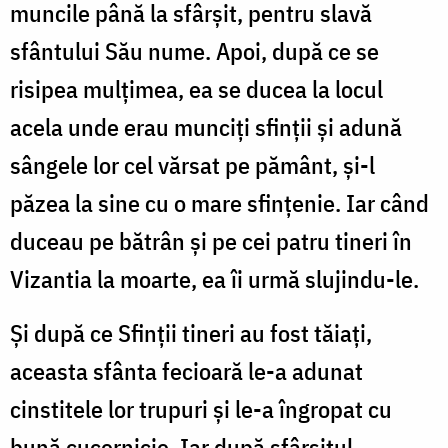
muncile până la sfârșit, pentru slavă
sfântului Său nume. Apoi, după ce se
risipea mulțimea, ea se ducea la locul
acela unde erau munciți sfinții și adună
sângele lor cel vărsat pe pământ, și-l
păzea la sine cu o mare sfințenie. Iar când
duceau pe bătrân și pe cei patru tineri în
Vizantia la moarte, ea îi urmă slujindu-le.
Și după ce Sfinții tineri au fost tăiați,
aceasta sfânta fecioară le-a adunat
cinstitele lor trupuri și le-a îngropat cu
bună cucernicie. Iar după sfârșitul