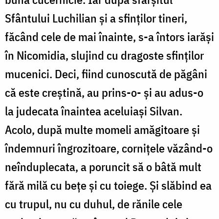
Sfântului Luchilian și a sfinților tineri,
făcând cele de mai înainte, s-a întors iarăși
în Nicomidia, slujind cu dragoste sfinților
mucenici. Deci, fiind cunoscută de păgâni
că este creștină, au prins-o- și au adus-o
la judecata înaintea aceluiași Silvan.
Acolo, după multe momeli amăgitoare și
îndemnuri îngrozitoare, cornițele văzând-o
neînduplecata, a poruncit să o bâtă mult
fără milă cu bețe și cu toiege. Și slăbind ea
cu trupul, nu cu duhul, de rănile cele