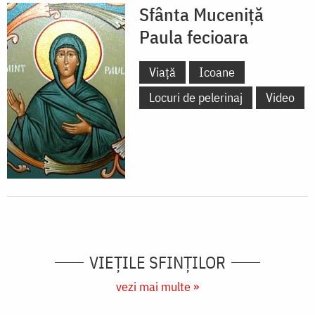
Sfânta Muceniță
Paula fecioara
Viață
Icoane
Locuri de pelerinaj
Video
VIEŢILE SFINŢILOR
vezi mai multe »