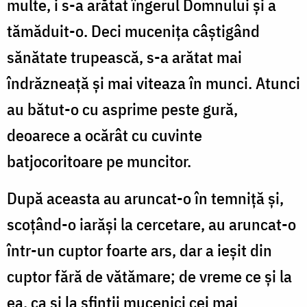
multe, i s-a arătat îngerul Domnului și a
tămăduit-o. Deci mucenița câștigând
sănătate trupească, s-a arătat mai
îndrăzneață și mai viteaza în munci. Atunci
au bătut-o cu asprime peste gură,
deoarece a ocărât cu cuvinte
batjocoritoare pe muncitor.
După aceasta au aruncat-o în temniță și,
scoțând-o iarăși la cercetare, au aruncat-o
într-un cuptor foarte ars, dar a ieșit din
cuptor fără de vătămare; de vreme ce și la
ea, ca și la sfinții mucenici cei mai