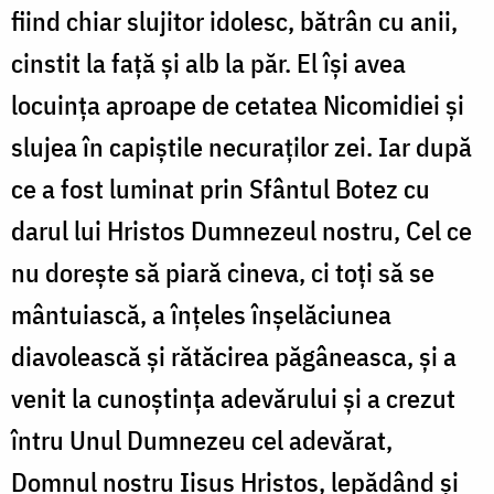
fiind chiar slujitor idolesc, bătrân cu anii,
cinstit la față și alb la păr. El își avea
locuința aproape de cetatea Nicomidiei și
slujea în capiștile necuraților zei. Iar după
ce a fost luminat prin Sfântul Botez cu
darul lui Hristos Dumnezeul nostru, Cel ce
nu dorește să piară cineva, ci toți să se
mântuiască, a înțeles înșelăciunea
diavolească și rătăcirea păgâneasca, și a
venit la cunoștința adevărului și a crezut
întru Unul Dumnezeu cel adevărat,
Domnul nostru Iisus Hristos, lepădând și