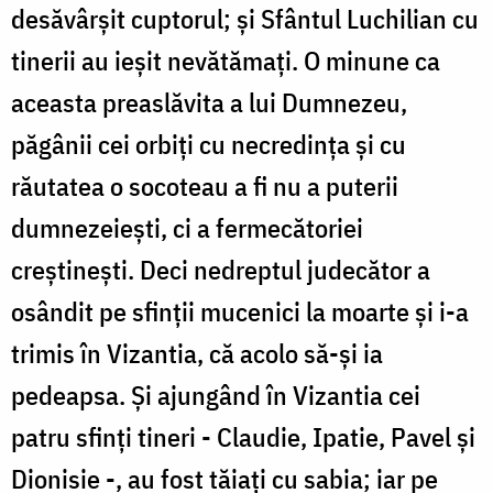
desăvârșit cuptorul; și Sfântul Luchilian cu
tinerii au ieșit nevătămați. O minune ca
aceasta preaslăvita a lui Dumnezeu,
păgânii cei orbiți cu necredința și cu
răutatea o socoteau a fi nu a puterii
dumnezeiești, ci a fermecătoriei
creștinești. Deci nedreptul judecător a
osândit pe sfinții mucenici la moarte și i-a
trimis în Vizantia, că acolo să-și ia
pedeapsa. Și ajungând în Vizantia cei
patru sfinți tineri - Claudie, Ipatie, Pavel și
Dionisie -, au fost tăiați cu sabia; iar pe