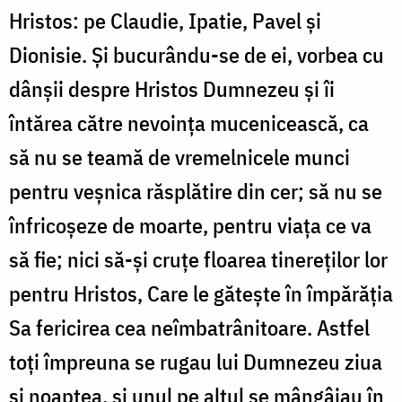
Hristos: pe Claudie, Ipatie, Pavel și
Dionisie. Și bucurându-se de ei, vorbea cu
dânșii despre Hristos Dumnezeu și îi
întărea către nevoința mucenicească, ca
să nu se teamă de vremelnicele munci
pentru veșnica răsplătire din cer; să nu se
înfricoșeze de moarte, pentru viața ce va
să fie; nici să-și cruțe floarea tinereților lor
pentru Hristos, Care le gătește în împărăția
Sa fericirea cea neîmbatrânitoare. Astfel
toți împreuna se rugau lui Dumnezeu ziua
și noaptea, și unul pe altul se mângâiau în