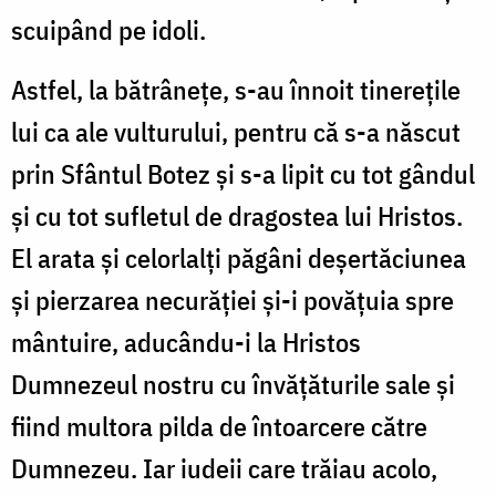
scuipând pe idoli.
Astfel, la bătrânețe, s-au înnoit tinerețile
lui ca ale vulturului, pentru că s-a născut
prin Sfântul Botez și s-a lipit cu tot gândul
și cu tot sufletul de dragostea lui Hristos.
El arata și celorlalți păgâni deșertăciunea
și pierzarea necurăției și-i povățuia spre
mântuire, aducându-i la Hristos
Dumnezeul nostru cu învățăturile sale și
fiind multora pilda de întoarcere către
Dumnezeu. Iar iudeii care trăiau acolo,