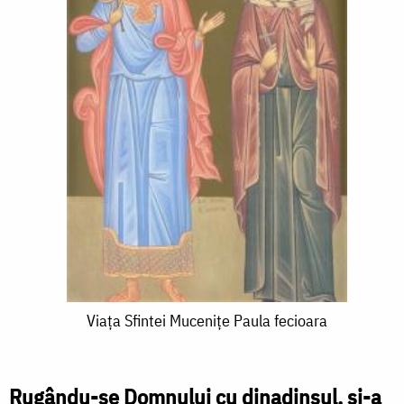
Viața
Viața Sfintei Mucenițe Paula fecioara
Sfintei
Mucenițe
Rugându-se Domnului cu dinadinsul, și-a