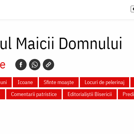
ul Maicii Domnului
e
uni
Icoane
Sfinte moaște
Locuri de pelerinaj
e
Comentarii patristice
Editorialiștii Bisericii
Predi