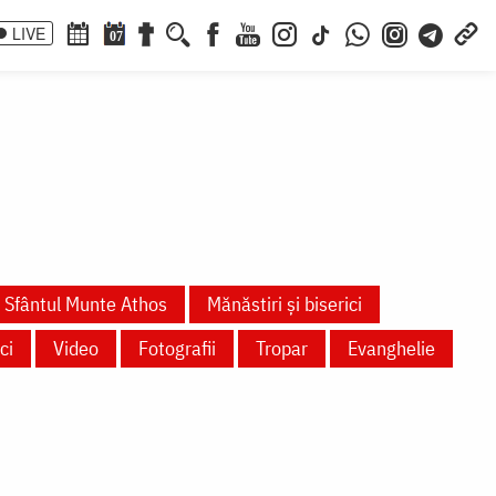
LIVE
07
Sfântul Munte Athos
Mănăstiri și biserici
ci
Video
Fotografii
Tropar
Evanghelie