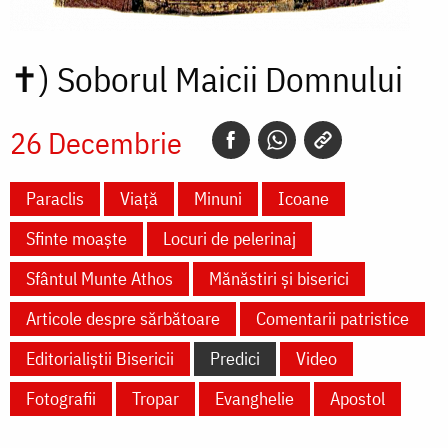
✝)
Soborul Maicii Domnului
26 Decembrie
Paraclis
Viață
Minuni
Icoane
Sfinte moaște
Locuri de pelerinaj
Sfântul Munte Athos
Mănăstiri și biserici
Articole despre sărbătoare
Comentarii patristice
Editorialiștii Bisericii
Predici
Video
Fotografii
Tropar
Evanghelie
Apostol