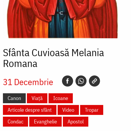
Sfânta Cuvioasă Melania
Romana
31 Decembrie
Canon
Viață
Icoane
Articole despre sfânt
Video
Tropar
Condac
Evanghelie
Apostol