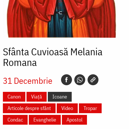
Sfânta Cuvioasă Melania
Romana
31 Decembrie
Canon
Viață
Icoane
Articole despre sfânt
Video
Tropar
Condac
Evanghelie
Apostol