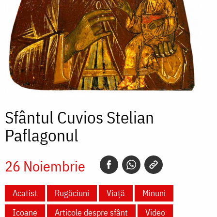
Sfântul Cuvios Stelian
Paflagonul
26 Noiembrie
Acatist
Rugăciuni
Viață
Minuni
Icoane
Articole despre sfânt
Video