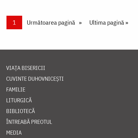
Paginare
Current page
1
Next page
Următoarea pagină
Last page
Ultima pagină »
VIAȚA BISERICII
CUVINTE DUHOVNICEȘTI
FAMILIE
LITURGICĂ
BIBLIOTECĂ
ÎNTREABĂ PREOTUL
MEDIA