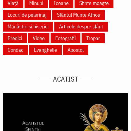
Viață
Minuni
Icoane
Sfinte moaște
Locuri de pelerinaj
Sfântul Munte Athos
Mănăstiri și biserici
Articole despre sfânt
Predici
Video
Fotografii
Tropar
Condac
Evanghelie
Apostol
ACATIST