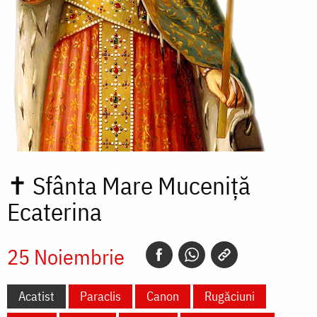
✝
Sfânta Mare Muceniță
Ecaterina
25 Noiembrie
Acatist
Paraclis
Canon
Rugăciuni