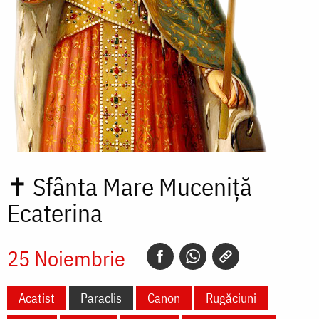
✝
Sfânta Mare Muceniță
Ecaterina
25 Noiembrie
Acatist
Paraclis
Canon
Rugăciuni