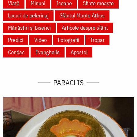
Viață
Minuni
Icoane
Sfinte moaște
Locuri de pelerinaj
Sfântul Munte Athos
Mănăstiri și biserici
Articole despre sfânt
Predici
Video
Fotografii
Tropar
Condac
Evanghelie
Apostol
PARACLIS