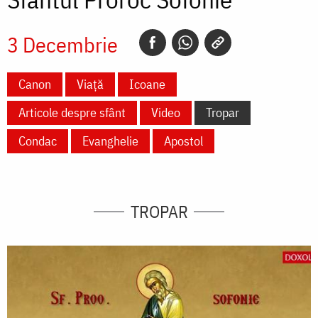
3 Decembrie
Canon
Viață
Icoane
Articole despre sfânt
Video
Tropar
Condac
Evanghelie
Apostol
TROPAR