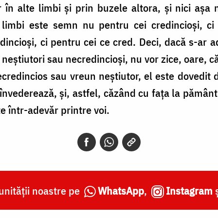
r în alte limbi și prin buzele altora, și nici așa
limbi este semn nu pentru cei credincioși, ci p
incioși, ci pentru cei ce cred. Deci, dacă s-ar a
ra neștiutori sau necredincioși, nu vor zice, oare, 
ecredincios sau vreun neștiutor, el este dovedit de
e învederează, și, astfel, căzând cu fața la pămân
 într-adevăr printre voi.
nității noastre pe
WhatsApp
,
Instagram