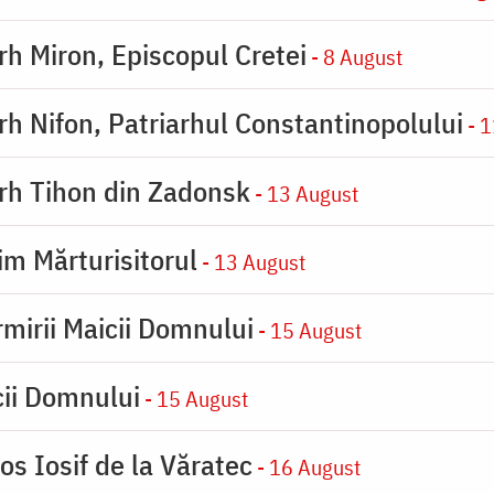
arh Miron, Episcopul Cretei
- 8 August
arh Nifon, Patriarhul Constantinopolului
- 1
arh Tihon din Zadonsk
- 13 August
im Mărturisitorul
- 13 August
rmirii Maicii Domnului
- 15 August
cii Domnului
- 15 August
os Iosif de la Văratec
- 16 August