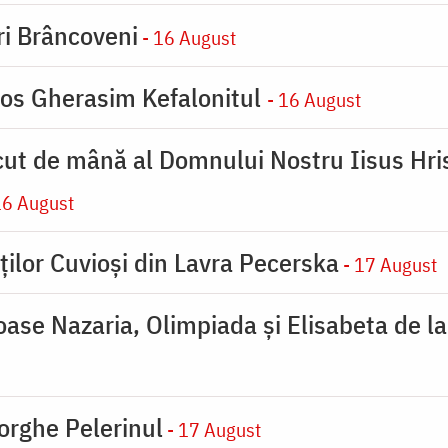
iri Brâncoveni
- 16 August
ios Gherasim Kefalonitul
- 16 August
cut de mână al Domnului Nostru Iisus Hris
16 August
ților Cuvioși din Lavra Pecerska
- 17 August
ioase Nazaria, Olimpiada și Elisabeta de l
orghe Pelerinul
- 17 August