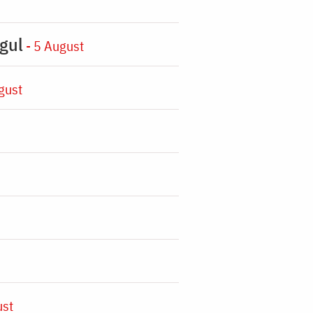
gul
- 5 August
gust
ust