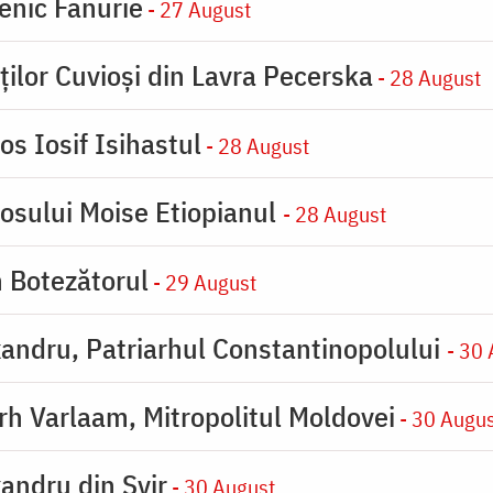
enic Fanurie
- 27 August
ților Cuvioși din Lavra Pecerska
- 28 August
os Iosif Isihastul
- 28 August
iosului Moise Etiopianul
- 28 August
n Botezătorul
- 29 August
xandru, Patriarhul Constantinopolului
- 30
arh Varlaam, Mitropolitul Moldovei
- 30 Augu
xandru din Svir
- 30 August