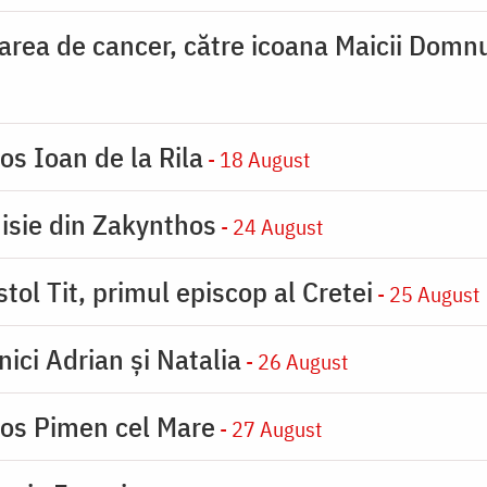
carea de cancer, către icoana Maicii Dom
os Ioan de la Rila
- 18 August
nisie din Zakynthos
- 24 August
tol Tit, primul episcop al Cretei
- 25 August
nici Adrian și Natalia
- 26 August
ios Pimen cel Mare
- 27 August