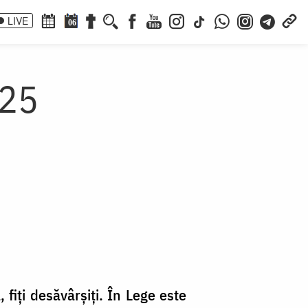
LIVE
06
-25
, fiți desăvârșiți. În Lege este