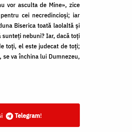
 nu vor asculta de Mine», zice
entru cei necredincioși; iar
duna Biserica toată laolaltă și
că sunteți nebuni? Iar, dacă toți
 toți, el este judecat de toți;
t, se va închina lui Dumnezeu,
și
Telegram
!