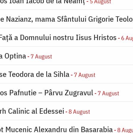
ios Ioan Iacob de la Neamț
- 5 August
de Nazianz, mama Sfântului Grigorie Teolo
 Faţă a Domnului nostru Iisus Hristos
- 6 Au
la Optina
- 7 August
se Teodora de la Sihla
- 7 August
ios Pafnutie – Pârvu Zugravul
- 7 August
rh Calinic al Edessei
- 8 August
eot Mucenic Alexandru din Basarabia
- 8 Aug