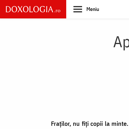
Skip
Meniu
to
main
Main
content
navigation
Ap
Fraților, nu fiți copii la mint