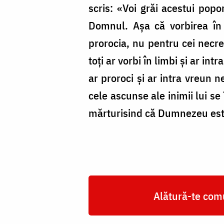
scris: «Voi grăi acestui popo
Domnul. Așa că vorbirea în 
prorocia, nu pentru cei necred
toți ar vorbi în limbi și ar int
ar proroci și ar intra vreun n
cele ascunse ale inimii lui s
mărturisind că Dumnezeu este
Alătură-te comu