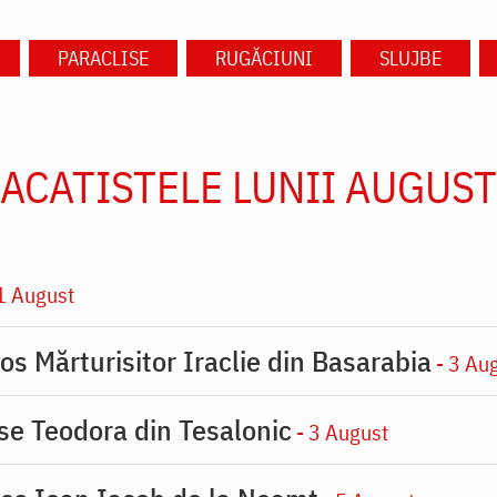
PARACLISE
RUGĂCIUNI
SLUJBE
ACATISTELE LUNII AUGUST
1 August
os Mărturisitor Iraclie din Basarabia
- 3 Au
ase Teodora din Tesalonic
- 3 August